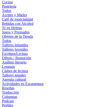
Cocina
Pastelería
Todos
Aceites y Mieles
Café de especialidad
Bebidas con Alcohol
Te en Hebras
Jugos y Prensados
Objetos de la Tienda
Todos
Talleres infantiles
Talleres juveniles
Escritura/Lectura
Dibujo / Ilustración
Análisis literario
Lenguas
Clubes de lectura
Talleres anuales
Agenda cultural
Actividades en Escaramuza
Reseñas
Traducción
Columnas
Podcast
Perfiles