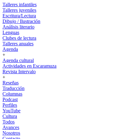
Talleres infantiles
Talleres juveniles
Escritura/Lectura
Dibujo / Ilustración
Análisis literario
Lenguas
Clubes de lectura
Talleres anuales
Agenda
+
Agenda cultural
Actividades en Escaramuza
Revista Intervalo
+
Reseñas
Traducción
Columnas
Podcast
Perfiles
YouTube
Cultura
Todos
Avances
Nosotros
Contacto