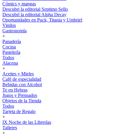
Cómics y mangas
Descubri la editorial Septimo Sello
Descubrí la editorial Alpha Decay
Oportunidades en Puck, Titania y Umbriel
Vinilos
Gastronomía
+
Panadería
Cocina
Pastelería
Todos
Alacena
+
Aceites y Mieles
Café de especialidad
Bebidas con Alcohol
Te en Hebras
Jugos y Prensados
Objetos de la Tienda
Todos
Tarjeta de Regalo
+
IX Noche de las Librerías
Talleres
+