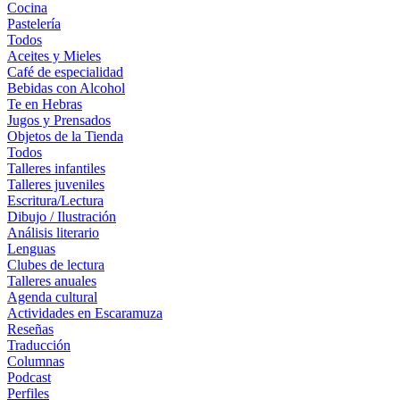
Cocina
Pastelería
Todos
Aceites y Mieles
Café de especialidad
Bebidas con Alcohol
Te en Hebras
Jugos y Prensados
Objetos de la Tienda
Todos
Talleres infantiles
Talleres juveniles
Escritura/Lectura
Dibujo / Ilustración
Análisis literario
Lenguas
Clubes de lectura
Talleres anuales
Agenda cultural
Actividades en Escaramuza
Reseñas
Traducción
Columnas
Podcast
Perfiles