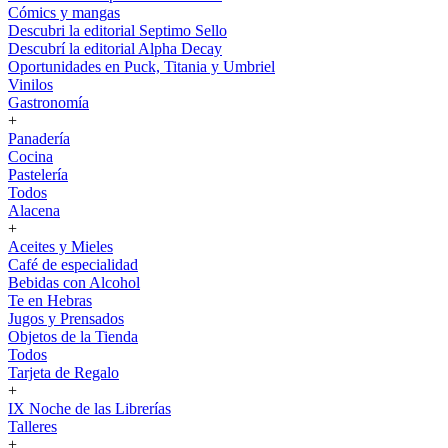
Cómics y mangas
Descubri la editorial Septimo Sello
Descubrí la editorial Alpha Decay
Oportunidades en Puck, Titania y Umbriel
Vinilos
Gastronomía
+
Panadería
Cocina
Pastelería
Todos
Alacena
+
Aceites y Mieles
Café de especialidad
Bebidas con Alcohol
Te en Hebras
Jugos y Prensados
Objetos de la Tienda
Todos
Tarjeta de Regalo
+
IX Noche de las Librerías
Talleres
+