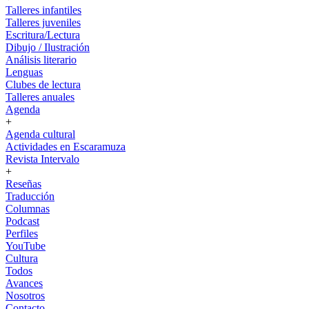
Talleres infantiles
Talleres juveniles
Escritura/Lectura
Dibujo / Ilustración
Análisis literario
Lenguas
Clubes de lectura
Talleres anuales
Agenda
+
Agenda cultural
Actividades en Escaramuza
Revista Intervalo
+
Reseñas
Traducción
Columnas
Podcast
Perfiles
YouTube
Cultura
Todos
Avances
Nosotros
Contacto