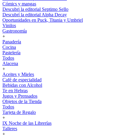
Cómics y mangas
Descubri la editorial Septimo Sello
Descubrí la editorial Alpha Decay
Oportunidades en Puck, Titania y Umbriel
Vinilos
Gastronomía
+
Panadería
Cocina
Pastelería
Todos
Alacena
+
Aceites y Mieles
Café de especialidad
Bebidas con Alcohol
Te en Hebras
Jugos y Prensados
Objetos de la Tienda
Todos
Tarjeta de Regalo
+
IX Noche de las Librerías
Talleres
+