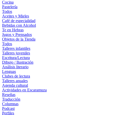
Cocina
Pastelería
Todos
Aceites y Mieles
Café de especialidad
Bebidas con Alcohol
Te en Hebras
Jugos y Prensados
Objetos de la Tienda
Todos
Talleres infantiles
Talleres juveniles
Escritura/Lectura
Dibujo / Ilustración
Análisis literario
Lenguas
Clubes de lectura
Talleres anuales
Agenda cultural
Actividades en Escaramuza
Reseñas
Traducción
Columnas
Podcast
Perfiles