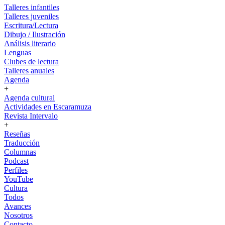
Talleres infantiles
Talleres juveniles
Escritura/Lectura
Dibujo / Ilustración
Análisis literario
Lenguas
Clubes de lectura
Talleres anuales
Agenda
+
Agenda cultural
Actividades en Escaramuza
Revista Intervalo
+
Reseñas
Traducción
Columnas
Podcast
Perfiles
YouTube
Cultura
Todos
Avances
Nosotros
Contacto