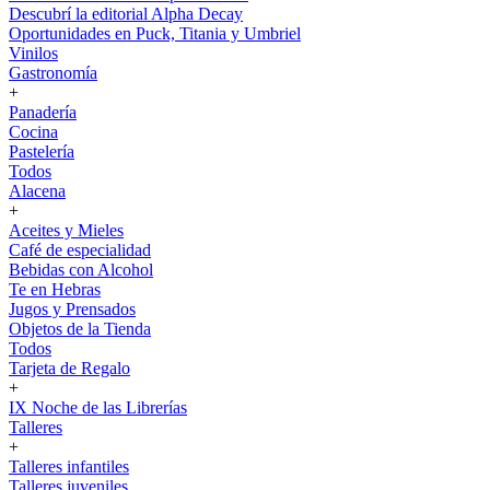
Descubrí la editorial Alpha Decay
Oportunidades en Puck, Titania y Umbriel
Vinilos
Gastronomía
+
Panadería
Cocina
Pastelería
Todos
Alacena
+
Aceites y Mieles
Café de especialidad
Bebidas con Alcohol
Te en Hebras
Jugos y Prensados
Objetos de la Tienda
Todos
Tarjeta de Regalo
+
IX Noche de las Librerías
Talleres
+
Talleres infantiles
Talleres juveniles