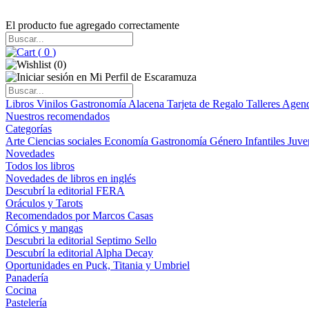
El producto fue agregado correctamente
(
0
)
(
0
)
Libros
Vinilos
Gastronomía
Alacena
Tarjeta de Regalo
Talleres
Agen
Nuestros recomendados
Categorías
Arte
Ciencias sociales
Economía
Gastronomía
Género
Infantiles
Juve
Novedades
Todos los libros
Novedades de libros en inglés
Descubrí la editorial FERA
Oráculos y Tarots
Recomendados por Marcos Casas
Cómics y mangas
Descubri la editorial Septimo Sello
Descubrí la editorial Alpha Decay
Oportunidades en Puck, Titania y Umbriel
Panadería
Cocina
Pastelería