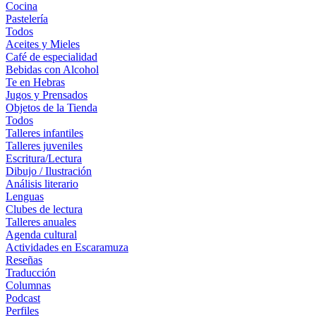
Cocina
Pastelería
Todos
Aceites y Mieles
Café de especialidad
Bebidas con Alcohol
Te en Hebras
Jugos y Prensados
Objetos de la Tienda
Todos
Talleres infantiles
Talleres juveniles
Escritura/Lectura
Dibujo / Ilustración
Análisis literario
Lenguas
Clubes de lectura
Talleres anuales
Agenda cultural
Actividades en Escaramuza
Reseñas
Traducción
Columnas
Podcast
Perfiles