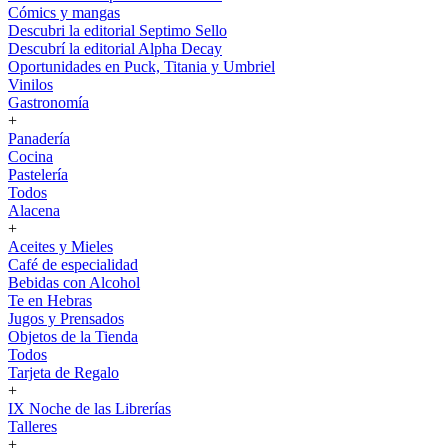
Cómics y mangas
Descubri la editorial Septimo Sello
Descubrí la editorial Alpha Decay
Oportunidades en Puck, Titania y Umbriel
Vinilos
Gastronomía
+
Panadería
Cocina
Pastelería
Todos
Alacena
+
Aceites y Mieles
Café de especialidad
Bebidas con Alcohol
Te en Hebras
Jugos y Prensados
Objetos de la Tienda
Todos
Tarjeta de Regalo
+
IX Noche de las Librerías
Talleres
+