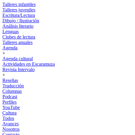
Talleres infantiles
Talleres juveniles
Escritura/Lectura
Dibujo / Ilustración
Análisis literario
Lenguas
Clubes de lectura
Talleres anuales
Agenda
+
Agenda cultural
Actividades en Escaramuza
Revista Intervalo
+
Reseñas
Traducción
Columnas
Podcast
Perfiles
YouTube
Cultura
Todos
Avances
Nosotros
Contacto