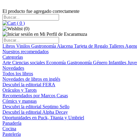
El producto fue agregado correctamente
(
0
)
(
0
)
Libros
Vinilos
Gastronomía
Alacena
Tarjeta de Regalo
Talleres
Agen
Nuestros recomendados
Categorías
Arte
Ciencias sociales
Economía
Gastronomía
Género
Infantiles
Juve
Novedades
Todos los libros
Novedades de libros en inglés
Descubrí la editorial FERA
Oráculos y Tarots
Recomendados por Marcos Casas
Cómics y mangas
Descubri la editorial Septimo Sello
Descubrí la editorial Alpha Decay
Oportunidades en Puck, Titania y Umbriel
Panadería
Cocina
Pastelería