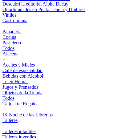
Descubrí la editorial Alpha Decay
Oportunidades en Puck, Titania y Umbriel
Vinilos
Gastronomía
+
Panadería
Cocina
Pastelería
Todos
Alacena
+
Aceites y Mieles
Café de especialidad
Bebidas con Alcohol
Te en Hebras
Jugos y Prensados
Objetos de la Tienda
Todos
Tarjeta de Regalo
+
IX Noche de las Librerías
Talleres
+
Talleres infantiles
Talleres juveniles