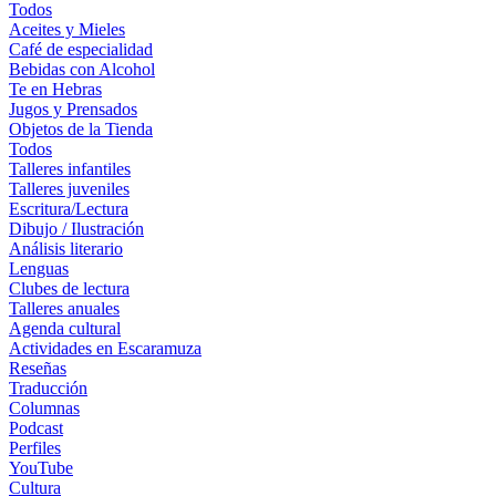
Todos
Aceites y Mieles
Café de especialidad
Bebidas con Alcohol
Te en Hebras
Jugos y Prensados
Objetos de la Tienda
Todos
Talleres infantiles
Talleres juveniles
Escritura/Lectura
Dibujo / Ilustración
Análisis literario
Lenguas
Clubes de lectura
Talleres anuales
Agenda cultural
Actividades en Escaramuza
Reseñas
Traducción
Columnas
Podcast
Perfiles
YouTube
Cultura