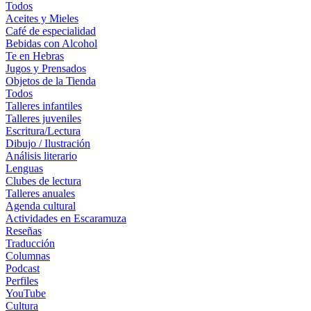
Todos
Aceites y Mieles
Café de especialidad
Bebidas con Alcohol
Te en Hebras
Jugos y Prensados
Objetos de la Tienda
Todos
Talleres infantiles
Talleres juveniles
Escritura/Lectura
Dibujo / Ilustración
Análisis literario
Lenguas
Clubes de lectura
Talleres anuales
Agenda cultural
Actividades en Escaramuza
Reseñas
Traducción
Columnas
Podcast
Perfiles
YouTube
Cultura