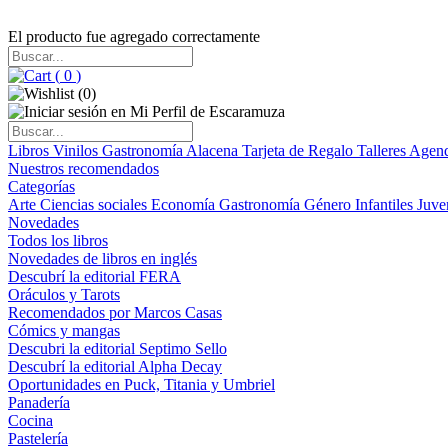
El producto fue agregado correctamente
(
0
)
(
0
)
Libros
Vinilos
Gastronomía
Alacena
Tarjeta de Regalo
Talleres
Agen
Nuestros recomendados
Categorías
Arte
Ciencias sociales
Economía
Gastronomía
Género
Infantiles
Juve
Novedades
Todos los libros
Novedades de libros en inglés
Descubrí la editorial FERA
Oráculos y Tarots
Recomendados por Marcos Casas
Cómics y mangas
Descubri la editorial Septimo Sello
Descubrí la editorial Alpha Decay
Oportunidades en Puck, Titania y Umbriel
Panadería
Cocina
Pastelería