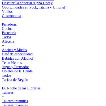
Descubrí la editorial Alpha Decay
Oportunidades en Puck, Titania y Umbriel
Vinilos
Gastronomía
+
Panadería
Cocina
Pastelería
Todos
Alacena
+
Aceites y Mieles
Café de especialidad
Bebidas con Alcohol
Te en Hebras
Jugos y Prensados
Objetos de la Tienda
Todos
Tarjeta de Regalo
+
IX Noche de las Librerías
Talleres
+
Talleres infantiles
Talleres juveniles