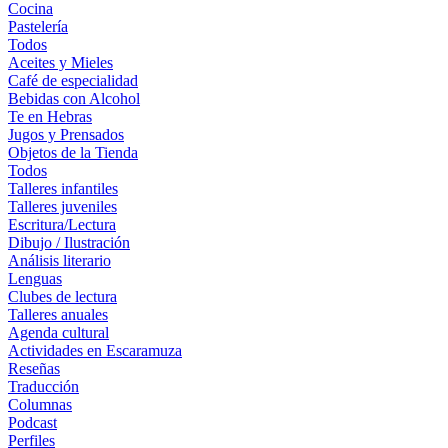
Cocina
Pastelería
Todos
Aceites y Mieles
Café de especialidad
Bebidas con Alcohol
Te en Hebras
Jugos y Prensados
Objetos de la Tienda
Todos
Talleres infantiles
Talleres juveniles
Escritura/Lectura
Dibujo / Ilustración
Análisis literario
Lenguas
Clubes de lectura
Talleres anuales
Agenda cultural
Actividades en Escaramuza
Reseñas
Traducción
Columnas
Podcast
Perfiles