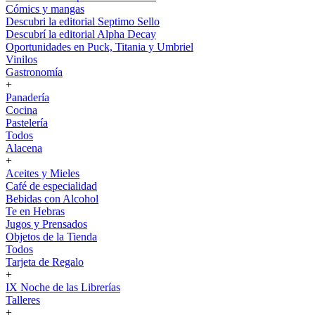
Cómics y mangas
Descubri la editorial Septimo Sello
Descubrí la editorial Alpha Decay
Oportunidades en Puck, Titania y Umbriel
Vinilos
Gastronomía
+
Panadería
Cocina
Pastelería
Todos
Alacena
+
Aceites y Mieles
Café de especialidad
Bebidas con Alcohol
Te en Hebras
Jugos y Prensados
Objetos de la Tienda
Todos
Tarjeta de Regalo
+
IX Noche de las Librerías
Talleres
+