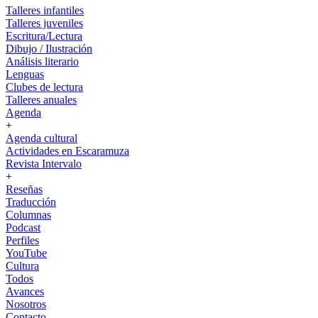
Talleres infantiles
Talleres juveniles
Escritura/Lectura
Dibujo / Ilustración
Análisis literario
Lenguas
Clubes de lectura
Talleres anuales
Agenda
+
Agenda cultural
Actividades en Escaramuza
Revista Intervalo
+
Reseñas
Traducción
Columnas
Podcast
Perfiles
YouTube
Cultura
Todos
Avances
Nosotros
Contacto