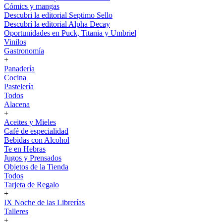
Cómics y mangas
Descubri la editorial Septimo Sello
Descubrí la editorial Alpha Decay
Oportunidades en Puck, Titania y Umbriel
Vinilos
Gastronomía
+
Panadería
Cocina
Pastelería
Todos
Alacena
+
Aceites y Mieles
Café de especialidad
Bebidas con Alcohol
Te en Hebras
Jugos y Prensados
Objetos de la Tienda
Todos
Tarjeta de Regalo
+
IX Noche de las Librerías
Talleres
+