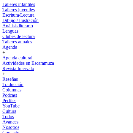
Talleres infantiles
Talleres juveniles
Escritura/Lectura
Dibujo / Ilustración
Análisis literario
Lenguas
Clubes de lectura
Talleres anuales
Agenda
+
Agenda cultural
Actividades en Escaramuza
Revista Intervalo
+
Reseñas
Traducción
Columnas
Podcast
Perfiles
YouTube
Cultura
Todos
Avances
Nosotros
Contacto