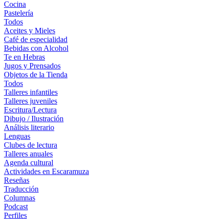
Cocina
Pastelería
Todos
Aceites y Mieles
Café de especialidad
Bebidas con Alcohol
Te en Hebras
Jugos y Prensados
Objetos de la Tienda
Todos
Talleres infantiles
Talleres juveniles
Escritura/Lectura
Dibujo / Ilustración
Análisis literario
Lenguas
Clubes de lectura
Talleres anuales
Agenda cultural
Actividades en Escaramuza
Reseñas
Traducción
Columnas
Podcast
Perfiles