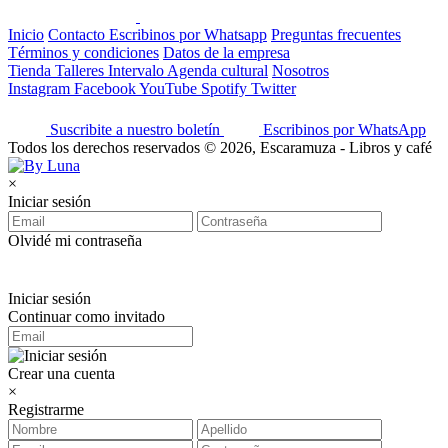
Inicio
Contacto
Escribinos por Whatsapp
Preguntas frecuentes
Términos y condiciones
Datos de la empresa
Tienda
Talleres
Intervalo
Agenda cultural
Nosotros
Instagram
Facebook
YouTube
Spotify
Twitter
Suscribite a nuestro boletín
Escribinos por WhatsApp
Todos los derechos reservados © 2026, Escaramuza - Libros y café
×
Iniciar sesión
Olvidé mi contraseña
Iniciar sesión
Continuar como invitado
Crear una cuenta
×
Registrarme