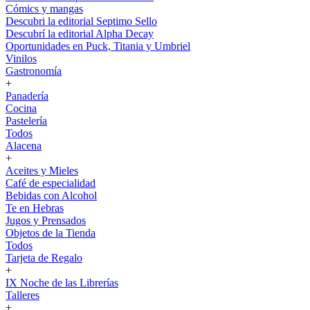
Cómics y mangas
Descubri la editorial Septimo Sello
Descubrí la editorial Alpha Decay
Oportunidades en Puck, Titania y Umbriel
Vinilos
Gastronomía
+
Panadería
Cocina
Pastelería
Todos
Alacena
+
Aceites y Mieles
Café de especialidad
Bebidas con Alcohol
Te en Hebras
Jugos y Prensados
Objetos de la Tienda
Todos
Tarjeta de Regalo
+
IX Noche de las Librerías
Talleres
+