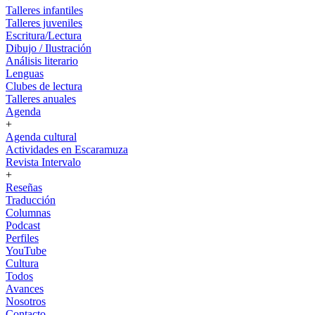
Talleres infantiles
Talleres juveniles
Escritura/Lectura
Dibujo / Ilustración
Análisis literario
Lenguas
Clubes de lectura
Talleres anuales
Agenda
+
Agenda cultural
Actividades en Escaramuza
Revista Intervalo
+
Reseñas
Traducción
Columnas
Podcast
Perfiles
YouTube
Cultura
Todos
Avances
Nosotros
Contacto