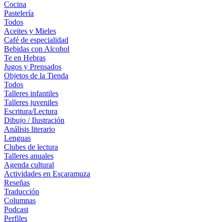
Cocina
Pastelería
Todos
Aceites y Mieles
Café de especialidad
Bebidas con Alcohol
Te en Hebras
Jugos y Prensados
Objetos de la Tienda
Todos
Talleres infantiles
Talleres juveniles
Escritura/Lectura
Dibujo / Ilustración
Análisis literario
Lenguas
Clubes de lectura
Talleres anuales
Agenda cultural
Actividades en Escaramuza
Reseñas
Traducción
Columnas
Podcast
Perfiles