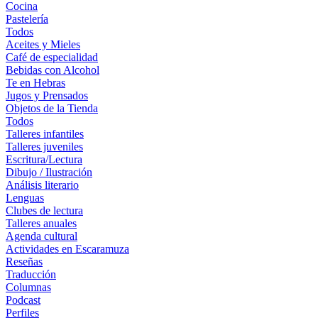
Cocina
Pastelería
Todos
Aceites y Mieles
Café de especialidad
Bebidas con Alcohol
Te en Hebras
Jugos y Prensados
Objetos de la Tienda
Todos
Talleres infantiles
Talleres juveniles
Escritura/Lectura
Dibujo / Ilustración
Análisis literario
Lenguas
Clubes de lectura
Talleres anuales
Agenda cultural
Actividades en Escaramuza
Reseñas
Traducción
Columnas
Podcast
Perfiles