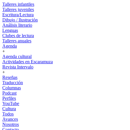
Talleres infantiles
Talleres juveniles
Escritura/Lectura
Dibujo / Ilustración
Análisis literario
Lenguas
Clubes de lectura
Talleres anuales
Agenda
+
Agenda cultural
Actividades en Escaramuza
Revista Intervalo
+
Reseñas
Traducción
Columnas
Podcast
Perfiles
YouTube
Cultura
Todos
Avances
Nosotros
Contacto