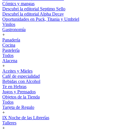
Cómics y mangas
Descubri la editorial Septimo Sello
Descubrí la editorial Alpha Decay
Oportunidades en Puck, Titania y Umbriel
Vinilos
Gastronomía
+
Panadería
Cocina
Pastelería
Todos
Alacena
+
Aceites y Mieles
Café de especialidad
Bebidas con Alcohol
Te en Hebras
Jugos y Prensados
Objetos de la Tienda
Todos
Tarjeta de Regalo
+
IX Noche de las Librerías
Talleres
+