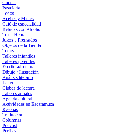
Cocina
Pastelería
Todos
Aceites y Mieles
Café de especialidad
Bebidas con Alcohol
Te en Hebras
Jugos y Prensados
Objetos de la Tienda
Todos
Talleres infantiles
Talleres juveniles
Escritura/Lectura
Dibujo / Ilustración
Análisis literario
Lenguas
Clubes de lectura
Talleres anuales
Agenda cultural
Actividades en Escaramuza
Reseñas
Traducción
Columnas
Podcast
Perfiles