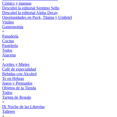
Cómics y mangas
Descubri la editorial Septimo Sello
Descubrí la editorial Alpha Decay
Oportunidades en Puck, Titania y Umbriel
Vinilos
Gastronomía
+
Panadería
Cocina
Pastelería
Todos
Alacena
+
Aceites y Mieles
Café de especialidad
Bebidas con Alcohol
Te en Hebras
Jugos y Prensados
Objetos de la Tienda
Todos
Tarjeta de Regalo
+
IX Noche de las Librerías
Talleres
+