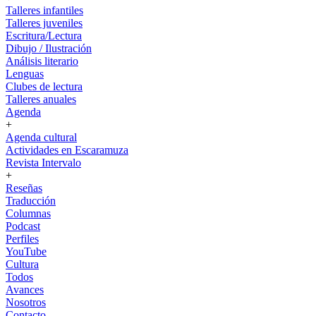
Talleres infantiles
Talleres juveniles
Escritura/Lectura
Dibujo / Ilustración
Análisis literario
Lenguas
Clubes de lectura
Talleres anuales
Agenda
+
Agenda cultural
Actividades en Escaramuza
Revista Intervalo
+
Reseñas
Traducción
Columnas
Podcast
Perfiles
YouTube
Cultura
Todos
Avances
Nosotros
Contacto