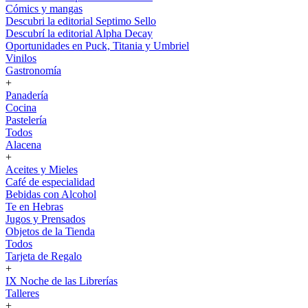
Cómics y mangas
Descubri la editorial Septimo Sello
Descubrí la editorial Alpha Decay
Oportunidades en Puck, Titania y Umbriel
Vinilos
Gastronomía
+
Panadería
Cocina
Pastelería
Todos
Alacena
+
Aceites y Mieles
Café de especialidad
Bebidas con Alcohol
Te en Hebras
Jugos y Prensados
Objetos de la Tienda
Todos
Tarjeta de Regalo
+
IX Noche de las Librerías
Talleres
+