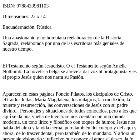
ISBN:
9788433981103
Dimensiones:
22 x 14
Encuadernación:
Rústica
Una apasionante y nothombiana reelaboración de la Historia
Sagrada, reelaborada por una de las escritoras más geniales de
nuestro tiempo.
El Testamento según Jesucristo. O el Testamento según Amélie
Nothomb. La novelista belga se atreve a dar voz al protagonista y es
el propio Jesús quien nos narra su Pasión.
Aparecen en estas páginas Poncio Pilatos, los discípulos de Cristo,
el traidor Judas, María Magdalena, los milagros, la crucifixión, la
muerte y resurrección, las conversaciones de Jesús con su padre
divino... Personajes y situaciones de todos conocidos, pero a los que
aquí se da una vuelta de tuerca: se nos cuentan con una mirada
moderna, un tono lírico y filosófico con toques de humor. Jesús nos
habla del alma y la vida eterna, pero también del cuerpo y del aquí y
ahora; de lo trascendental, pero también de lo mundano. Y aflora un
personaje visionario y reflexivo que conoce el amor, el deseo, la fe,