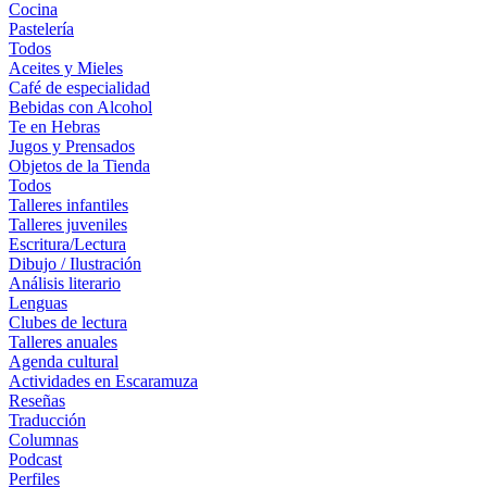
Cocina
Pastelería
Todos
Aceites y Mieles
Café de especialidad
Bebidas con Alcohol
Te en Hebras
Jugos y Prensados
Objetos de la Tienda
Todos
Talleres infantiles
Talleres juveniles
Escritura/Lectura
Dibujo / Ilustración
Análisis literario
Lenguas
Clubes de lectura
Talleres anuales
Agenda cultural
Actividades en Escaramuza
Reseñas
Traducción
Columnas
Podcast
Perfiles