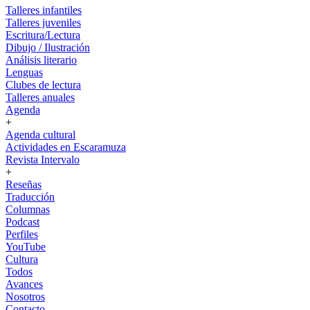
Talleres infantiles
Talleres juveniles
Escritura/Lectura
Dibujo / Ilustración
Análisis literario
Lenguas
Clubes de lectura
Talleres anuales
Agenda
+
Agenda cultural
Actividades en Escaramuza
Revista Intervalo
+
Reseñas
Traducción
Columnas
Podcast
Perfiles
YouTube
Cultura
Todos
Avances
Nosotros
Contacto