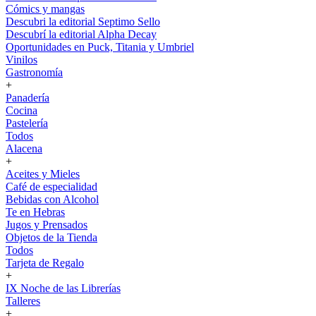
Cómics y mangas
Descubri la editorial Septimo Sello
Descubrí la editorial Alpha Decay
Oportunidades en Puck, Titania y Umbriel
Vinilos
Gastronomía
+
Panadería
Cocina
Pastelería
Todos
Alacena
+
Aceites y Mieles
Café de especialidad
Bebidas con Alcohol
Te en Hebras
Jugos y Prensados
Objetos de la Tienda
Todos
Tarjeta de Regalo
+
IX Noche de las Librerías
Talleres
+