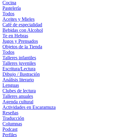
Cocina
Pastelería
Todos
Aceites y Mieles
Café de especialidad
Bebidas con Alcohol
Te en Hebras
Jugos y Prensados
Objetos de la Tienda
Todos
Talleres infantiles
Talleres juveniles
Escritura/Lectura
Dibujo / Ilustración
Análisis literario
Lenguas
Clubes de lectura
Talleres anuales
Agenda cultural
Actividades en Escaramuza
Reseñas
Traducción
Columnas
Podcast
Perfiles