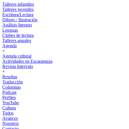
Talleres infantiles
Talleres juveniles
Escritura/Lectura
Dibujo / Ilustración
Análisis literario
Lenguas
Clubes de lectura
Talleres anuales
Agenda
+
Agenda cultural
Actividades en Escaramuza
Revista Intervalo
+
Reseñas
Traducción
Columnas
Podcast
Perfiles
YouTube
Cultura
Todos
Avances
Nosotros
Contacto