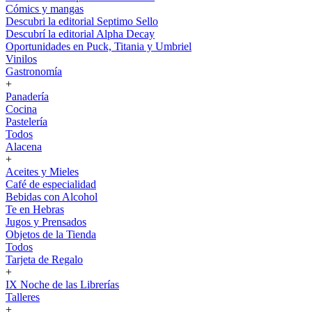
Cómics y mangas
Descubri la editorial Septimo Sello
Descubrí la editorial Alpha Decay
Oportunidades en Puck, Titania y Umbriel
Vinilos
Gastronomía
+
Panadería
Cocina
Pastelería
Todos
Alacena
+
Aceites y Mieles
Café de especialidad
Bebidas con Alcohol
Te en Hebras
Jugos y Prensados
Objetos de la Tienda
Todos
Tarjeta de Regalo
+
IX Noche de las Librerías
Talleres
+