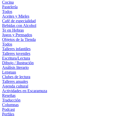
Cocina
Pastelería
Todos
Aceites y Mieles
Café de especialidad
Bebidas con Alcohol
Te en Hebras
Jugos y Prensados
Objetos de la Tienda
Todos
Talleres infantiles
Talleres juveniles
Escritura/Lectura
Dibujo / Ilustración
Análisis literario
Lenguas
Clubes de lectura
Talleres anuales
Agenda cultural
Actividades en Escaramuza
Reseñas
Traducción
Columnas
Podcast
Perfiles