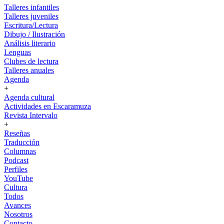
Talleres infantiles
Talleres juveniles
Escritura/Lectura
Dibujo / Ilustración
Análisis literario
Lenguas
Clubes de lectura
Talleres anuales
Agenda
+
Agenda cultural
Actividades en Escaramuza
Revista Intervalo
+
Reseñas
Traducción
Columnas
Podcast
Perfiles
YouTube
Cultura
Todos
Avances
Nosotros
Contacto