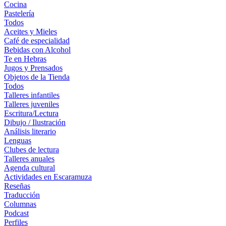
Cocina
Pastelería
Todos
Aceites y Mieles
Café de especialidad
Bebidas con Alcohol
Te en Hebras
Jugos y Prensados
Objetos de la Tienda
Todos
Talleres infantiles
Talleres juveniles
Escritura/Lectura
Dibujo / Ilustración
Análisis literario
Lenguas
Clubes de lectura
Talleres anuales
Agenda cultural
Actividades en Escaramuza
Reseñas
Traducción
Columnas
Podcast
Perfiles