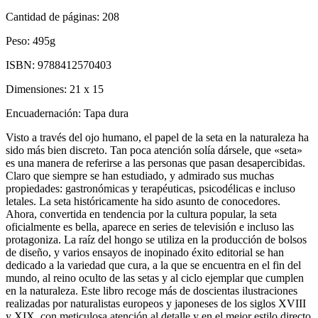
Cantidad de páginas:
208
Peso:
495g
ISBN:
9788412570403
Dimensiones:
21 x 15
Encuadernación:
Tapa dura
Visto a través del ojo humano, el papel de la seta en la naturaleza ha
sido más bien discreto. Tan poca atención solía dársele, que «seta»
es una manera de referirse a las personas que pasan desapercibidas.
Claro que siempre se han estudiado, y admirado sus muchas
propiedades: gastronómicas y terapéuticas, psicodélicas e incluso
letales. La seta históricamente ha sido asunto de conocedores.
Ahora, convertida en tendencia por la cultura popular, la seta
oficialmente es bella, aparece en series de televisión e incluso las
protagoniza. La raíz del hongo se utiliza en la producción de bolsos
de diseño, y varios ensayos de inopinado éxito editorial se han
dedicado a la variedad que cura, a la que se encuentra en el fin del
mundo, al reino oculto de las setas y al ciclo ejemplar que cumplen
en la naturaleza. Este libro recoge más de doscientas ilustraciones
realizadas por naturalistas europeos y japoneses de los siglos XVIII
y XIX, con meticulosa atención al detalle y en el mejor estilo directo