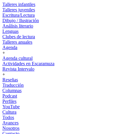
Talleres infantiles
Talleres juveniles
Escritura/Lectura
Dibujo / Ilustración
Análisis literario
Lenguas
Clubes de lectura
Talleres anuales
Agenda
+
Agenda cultural
Actividades en Escaramuza
Revista Intervalo
+
Reseñas
Traducción
Columnas
Podcast
Perfiles
YouTube
Cultura
Todos
Avances
Nosotros
Contacto