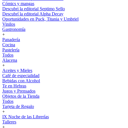
Cómics y mangas
Descubri la editorial Septimo Sello
Descubrí la editorial Alpha Decay
Oportunidades en Puck, Titania y Umbriel
Vinilos
Gastronomía
+
Panadería
Cocina
Pastelería
Todos
Alacena
+
Aceites y Mieles
Café de especialidad
Bebidas con Alcohol
Te en Hebras
Jugos y Prensados
Objetos de la Tienda
Todos
Tarjeta de Regalo
+
IX Noche de las Librerías
Talleres
+