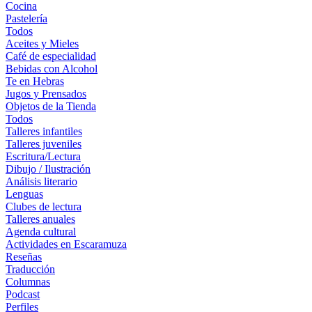
Cocina
Pastelería
Todos
Aceites y Mieles
Café de especialidad
Bebidas con Alcohol
Te en Hebras
Jugos y Prensados
Objetos de la Tienda
Todos
Talleres infantiles
Talleres juveniles
Escritura/Lectura
Dibujo / Ilustración
Análisis literario
Lenguas
Clubes de lectura
Talleres anuales
Agenda cultural
Actividades en Escaramuza
Reseñas
Traducción
Columnas
Podcast
Perfiles