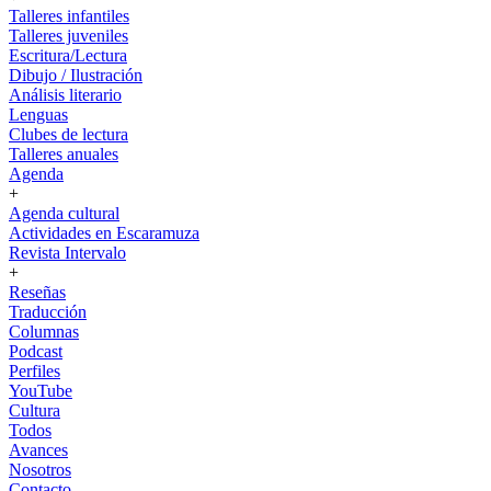
Talleres infantiles
Talleres juveniles
Escritura/Lectura
Dibujo / Ilustración
Análisis literario
Lenguas
Clubes de lectura
Talleres anuales
Agenda
+
Agenda cultural
Actividades en Escaramuza
Revista Intervalo
+
Reseñas
Traducción
Columnas
Podcast
Perfiles
YouTube
Cultura
Todos
Avances
Nosotros
Contacto