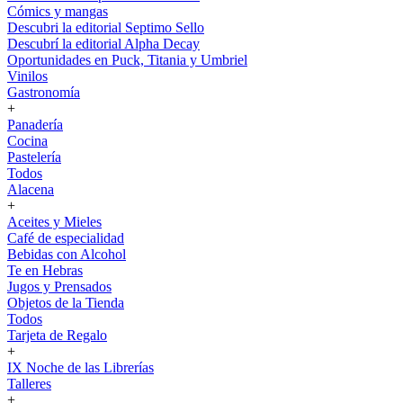
Cómics y mangas
Descubri la editorial Septimo Sello
Descubrí la editorial Alpha Decay
Oportunidades en Puck, Titania y Umbriel
Vinilos
Gastronomía
+
Panadería
Cocina
Pastelería
Todos
Alacena
+
Aceites y Mieles
Café de especialidad
Bebidas con Alcohol
Te en Hebras
Jugos y Prensados
Objetos de la Tienda
Todos
Tarjeta de Regalo
+
IX Noche de las Librerías
Talleres
+