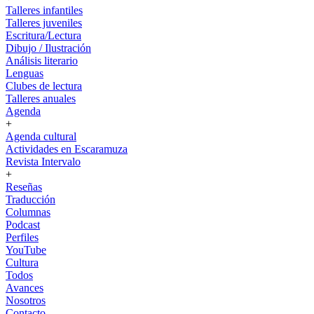
Talleres infantiles
Talleres juveniles
Escritura/Lectura
Dibujo / Ilustración
Análisis literario
Lenguas
Clubes de lectura
Talleres anuales
Agenda
+
Agenda cultural
Actividades en Escaramuza
Revista Intervalo
+
Reseñas
Traducción
Columnas
Podcast
Perfiles
YouTube
Cultura
Todos
Avances
Nosotros
Contacto