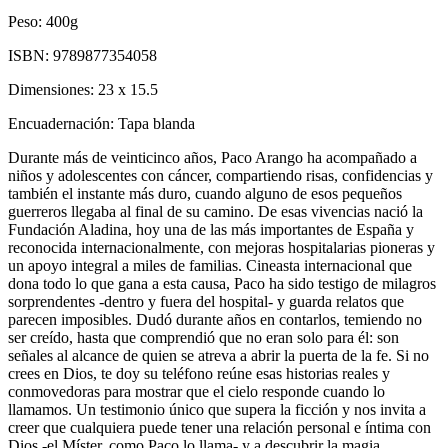
Peso:
400g
ISBN:
9789877354058
Dimensiones:
23 x 15.5
Encuadernación:
Tapa blanda
Durante más de veinticinco años, Paco Arango ha acompañado a
niños y adolescentes con cáncer, compartiendo risas, confidencias y
también el instante más duro, cuando alguno de esos pequeños
guerreros llegaba al final de su camino. De esas vivencias nació la
Fundación Aladina, hoy una de las más importantes de España y
reconocida internacionalmente, con mejoras hospitalarias pioneras y
un apoyo integral a miles de familias. Cineasta internacional que
dona todo lo que gana a esta causa, Paco ha sido testigo de milagros
sorprendentes -dentro y fuera del hospital- y guarda relatos que
parecen imposibles. Dudó durante años en contarlos, temiendo no
ser creído, hasta que comprendió que no eran solo para él: son
señales al alcance de quien se atreva a abrir la puerta de la fe. Si no
crees en Dios, te doy su teléfono reúne esas historias reales y
conmovedoras para mostrar que el cielo responde cuando lo
llamamos. Un testimonio único que supera la ficción y nos invita a
creer que cualquiera puede tener una relación personal e íntima con
Dios -el Míster, como Paco lo llama- y a descubrir la magia