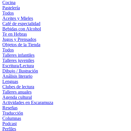
Cocina
Pastelería
Todos
Aceites y Mieles
Café de especialidad
Bebidas con Alcohol
Te en Hebras
Jugos y Prensados
Objetos de la Tienda
Todos
Talleres infantiles
Talleres juveniles
Escritura/Lectura
Dibujo / Ilustración
Análisis literario
Lenguas
Clubes de lectura
Talleres anuales
Agenda cultural
Actividades en Escaramuza
Reseñas
Traducción
Columnas
Podcast
Perfiles