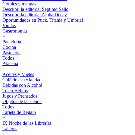
Cómics y mangas
Descubri la editorial Septimo Sello
Descubrí la editorial Alpha Decay
Oportunidades en Puck, Titania y Umbriel
Vinilos
Gastronomía
+
Panadería
Cocina
Pastelería
Todos
Alacena
+
Aceites y Mieles
Café de especialidad
Bebidas con Alcohol
Te en Hebras
Jugos y Prensados
Objetos de la Tienda
Todos
Tarjeta de Regalo
+
IX Noche de las Librerías
Talleres
+