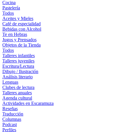
Cocina
Pastelería
Todos
Aceites y Mieles
Café de especialidad
Bebidas con Alcohol
Te en Hebras
Jugos y Prensados
Objetos de la Tienda
Todos
Talleres infantiles
Talleres juveniles
Escritura/Lectura
Dibujo / Ilustración
Análisis literario
Lenguas
Clubes de lectura
Talleres anuales
Agenda cultural
Actividades en Escaramuza
Reseñas
Traducción
Columnas
Podcast
Perfiles