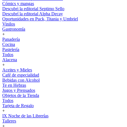
Cómics y mangas
Descubri la editorial Septimo Sello
Descubrí la editorial Alpha Decay
Oportunidades en Puck, Titania y Umbriel
Vinilos
Gastronomía
+
Panadería
Cocina
Pastelería
Todos
Alacena
+
Aceites y Mieles
Café de especialidad
Bebidas con Alcohol
Te en Hebras
Jugos y Prensados
Objetos de la Tienda
Todos
Tarjeta de Regalo
+
IX Noche de las Librerías
Talleres
+