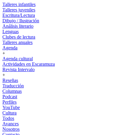
Talleres infantiles
Talleres juveniles
Escritura/Lectura
Dibujo / Ilustración
Análisis literario
Lenguas
Clubes de lectura
Talleres anuales
Agenda
+
Agenda cultural
Actividades en Escaramuza
Revista Intervalo
+
Reseñas
Traducción
Columnas
Podcast
Perfiles
YouTube
Cultura
Todos
Avances
Nosotros
Contacto