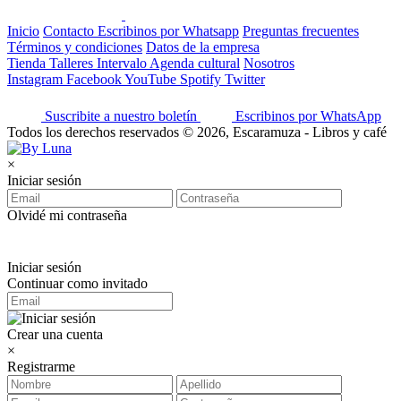
Inicio
Contacto
Escribinos por Whatsapp
Preguntas frecuentes
Términos y condiciones
Datos de la empresa
Tienda
Talleres
Intervalo
Agenda cultural
Nosotros
Instagram
Facebook
YouTube
Spotify
Twitter
Suscribite a nuestro boletín
Escribinos por WhatsApp
Todos los derechos reservados © 2026, Escaramuza - Libros y café
×
Iniciar sesión
Olvidé mi contraseña
Iniciar sesión
Continuar como invitado
Crear una cuenta
×
Registrarme