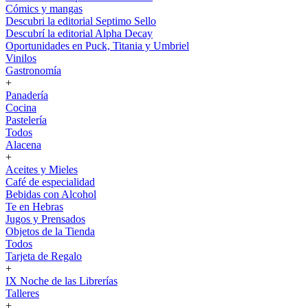
Cómics y mangas
Descubri la editorial Septimo Sello
Descubrí la editorial Alpha Decay
Oportunidades en Puck, Titania y Umbriel
Vinilos
Gastronomía
+
Panadería
Cocina
Pastelería
Todos
Alacena
+
Aceites y Mieles
Café de especialidad
Bebidas con Alcohol
Te en Hebras
Jugos y Prensados
Objetos de la Tienda
Todos
Tarjeta de Regalo
+
IX Noche de las Librerías
Talleres
+