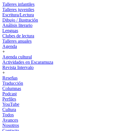
Talleres infantiles
Talleres juveniles
Escritura/Lectura
Dibujo / Ilustración
Análisis literario
Lenguas
Clubes de lectura
Talleres anuales
Agenda
+
Agenda cultural
Actividades en Escaramuza
Revista Intervalo
+
Reseñas
Traducción
Columnas
Podcast
Perfiles
YouTube
Cultura
Todos
Avances
Nosotros
Contacto