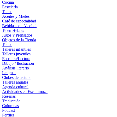
Cocina
Pastelería
Todos
Aceites y Mieles
Café de especialidad
Bebidas con Alcohol
Te en Hebras
Jugos y Prensados
Objetos de la Tienda
Todos
Talleres infantiles
Talleres juveniles
Escritura/Lectura
Dibujo / Ilustración
Análisis literario
Lenguas
Clubes de lectura
Talleres anuales
Agenda cultural
Actividades en Escaramuza
Reseñas
Traducción
Columnas
Podcast
Perfiles