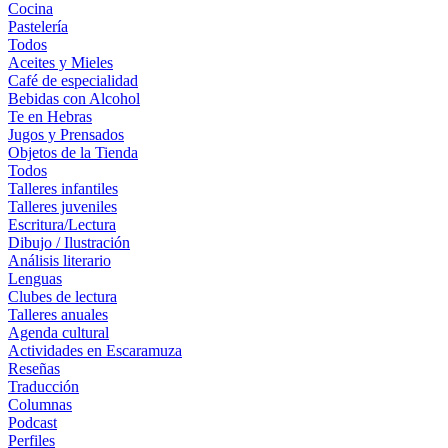
Cocina
Pastelería
Todos
Aceites y Mieles
Café de especialidad
Bebidas con Alcohol
Te en Hebras
Jugos y Prensados
Objetos de la Tienda
Todos
Talleres infantiles
Talleres juveniles
Escritura/Lectura
Dibujo / Ilustración
Análisis literario
Lenguas
Clubes de lectura
Talleres anuales
Agenda cultural
Actividades en Escaramuza
Reseñas
Traducción
Columnas
Podcast
Perfiles