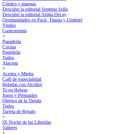
Cómics y mangas
Descubri la editorial Septimo Sello
Descubrí la editorial Alpha Decay
Oportunidades en Puck, Titania y Umbriel
Vinilos
Gastronomía
+
Panadería
Cocina
Pastelería
Todos
Alacena
+
Aceites y Mieles
Café de especialidad
Bebidas con Alcohol
Te en Hebras
Jugos y Prensados
Objetos de la Tienda
Todos
Tarjeta de Regalo
+
IX Noche de las Librerías
Talleres
+