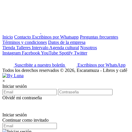
Inicio
Contacto
Escribinos por Whatsapp
Preguntas frecuentes
Términos y condiciones
Datos de la empresa
Tienda
Talleres
Intervalo
Agenda cultural
Nosotros
Instagram
Facebook
YouTube
Spotify
Twitter
Suscribite a nuestro boletín
Escribinos por WhatsApp
Todos los derechos reservados © 2026, Escaramuza - Libros y café
×
Iniciar sesión
Olvidé mi contraseña
Iniciar sesión
Continuar como invitado