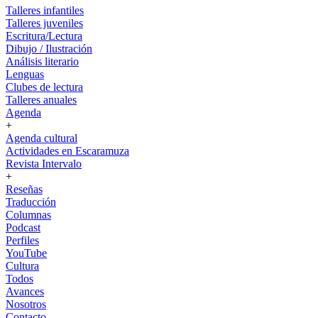
Talleres infantiles
Talleres juveniles
Escritura/Lectura
Dibujo / Ilustración
Análisis literario
Lenguas
Clubes de lectura
Talleres anuales
Agenda
+
Agenda cultural
Actividades en Escaramuza
Revista Intervalo
+
Reseñas
Traducción
Columnas
Podcast
Perfiles
YouTube
Cultura
Todos
Avances
Nosotros
Contacto