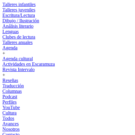
Talleres infantiles
Talleres juveniles
Escritura/Lectura
Dibujo / Ilustración
Análisis literario
Lenguas
Clubes de lectura
Talleres anuales
Agenda
+
Agenda cultural
Actividades en Escaramuza
Revista Intervalo
+
Reseñas
Traducción
Columnas
Podcast
Perfiles
YouTube
Cultura
Todos
Avances
Nosotros
Contacto