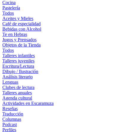
Cocina
Pastelería
Todos
Aceites y Mieles
Café de especialidad
Bebidas con Alcohol
Te en Hebras
Jugos y Prensados
Objetos de la Tienda
Todos
Talleres infantiles
Talleres juveniles
Escritura/Lectura
Dibujo / Ilustración
Análisis literario
Lenguas
Clubes de lectura
Talleres anuales
Agenda cultural
Actividades en Escaramuza
Reseñas
Traducción
Columnas
Podcast
Perfiles