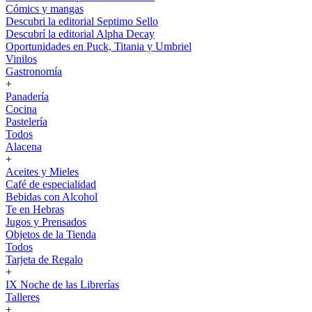
Cómics y mangas
Descubri la editorial Septimo Sello
Descubrí la editorial Alpha Decay
Oportunidades en Puck, Titania y Umbriel
Vinilos
Gastronomía
+
Panadería
Cocina
Pastelería
Todos
Alacena
+
Aceites y Mieles
Café de especialidad
Bebidas con Alcohol
Te en Hebras
Jugos y Prensados
Objetos de la Tienda
Todos
Tarjeta de Regalo
+
IX Noche de las Librerías
Talleres
+