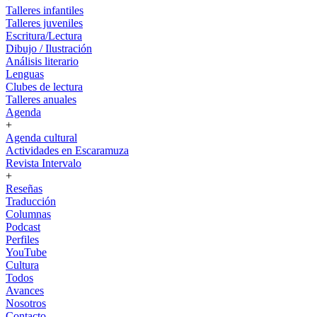
Talleres infantiles
Talleres juveniles
Escritura/Lectura
Dibujo / Ilustración
Análisis literario
Lenguas
Clubes de lectura
Talleres anuales
Agenda
+
Agenda cultural
Actividades en Escaramuza
Revista Intervalo
+
Reseñas
Traducción
Columnas
Podcast
Perfiles
YouTube
Cultura
Todos
Avances
Nosotros
Contacto