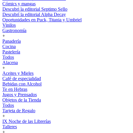
Cómics y mangas
Descubri la editorial Septimo Sello
Descubrí la editorial Alpha Decay
Oportunidades en Puck, Titania y Umbriel
Vinilos
Gastronomía
+
Panadería
Cocina
Pastelería
Todos
Alacena
+
Aceites y Mieles
Café de especialidad
Bebidas con Alcohol
Te en Hebras
Jugos y Prensados
Objetos de la Tienda
Todos
Tarjeta de Regalo
+
IX Noche de las Librerías
Talleres
+