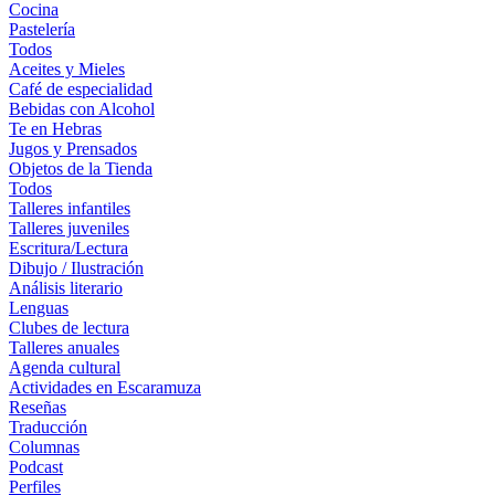
Cocina
Pastelería
Todos
Aceites y Mieles
Café de especialidad
Bebidas con Alcohol
Te en Hebras
Jugos y Prensados
Objetos de la Tienda
Todos
Talleres infantiles
Talleres juveniles
Escritura/Lectura
Dibujo / Ilustración
Análisis literario
Lenguas
Clubes de lectura
Talleres anuales
Agenda cultural
Actividades en Escaramuza
Reseñas
Traducción
Columnas
Podcast
Perfiles