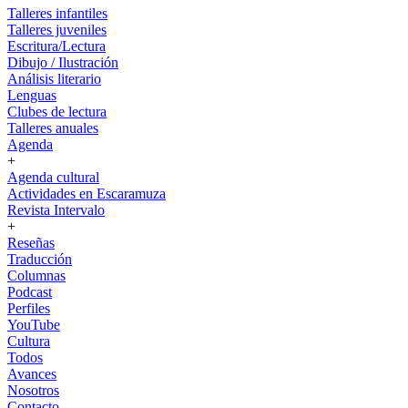
Talleres infantiles
Talleres juveniles
Escritura/Lectura
Dibujo / Ilustración
Análisis literario
Lenguas
Clubes de lectura
Talleres anuales
Agenda
+
Agenda cultural
Actividades en Escaramuza
Revista Intervalo
+
Reseñas
Traducción
Columnas
Podcast
Perfiles
YouTube
Cultura
Todos
Avances
Nosotros
Contacto