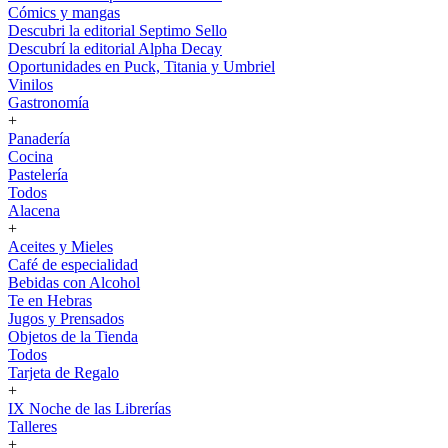
Cómics y mangas
Descubri la editorial Septimo Sello
Descubrí la editorial Alpha Decay
Oportunidades en Puck, Titania y Umbriel
Vinilos
Gastronomía
+
Panadería
Cocina
Pastelería
Todos
Alacena
+
Aceites y Mieles
Café de especialidad
Bebidas con Alcohol
Te en Hebras
Jugos y Prensados
Objetos de la Tienda
Todos
Tarjeta de Regalo
+
IX Noche de las Librerías
Talleres
+