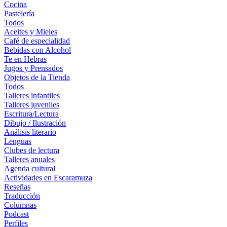
Cocina
Pastelería
Todos
Aceites y Mieles
Café de especialidad
Bebidas con Alcohol
Te en Hebras
Jugos y Prensados
Objetos de la Tienda
Todos
Talleres infantiles
Talleres juveniles
Escritura/Lectura
Dibujo / Ilustración
Análisis literario
Lenguas
Clubes de lectura
Talleres anuales
Agenda cultural
Actividades en Escaramuza
Reseñas
Traducción
Columnas
Podcast
Perfiles