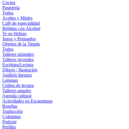
Cocina
Pastelería
Todos
Aceites y Mieles
Café de especialidad
Bebidas con Alcohol
Te en Hebras
Jugos y Prensados
Objetos de la Tienda
Todos
Talleres infantiles
Talleres juveniles
Escritura/Lectura
Dibujo / Ilustración
Análisis literario
Lenguas
Clubes de lectura
Talleres anuales
Agenda cultural
Actividades en Escaramuza
Reseñas
Traducción
Columnas
Podcast
Perfiles