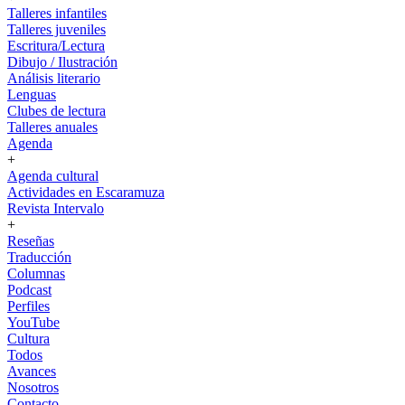
Talleres infantiles
Talleres juveniles
Escritura/Lectura
Dibujo / Ilustración
Análisis literario
Lenguas
Clubes de lectura
Talleres anuales
Agenda
+
Agenda cultural
Actividades en Escaramuza
Revista Intervalo
+
Reseñas
Traducción
Columnas
Podcast
Perfiles
YouTube
Cultura
Todos
Avances
Nosotros
Contacto