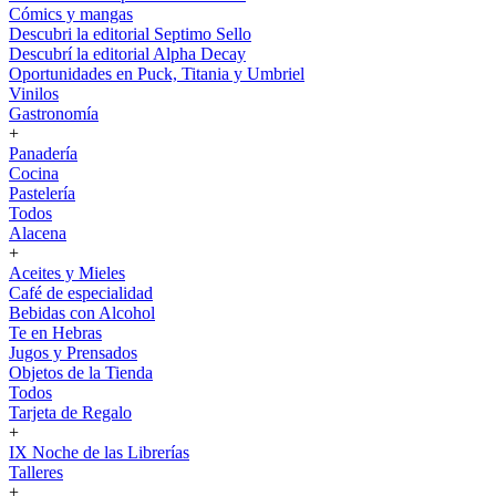
Cómics y mangas
Descubri la editorial Septimo Sello
Descubrí la editorial Alpha Decay
Oportunidades en Puck, Titania y Umbriel
Vinilos
Gastronomía
+
Panadería
Cocina
Pastelería
Todos
Alacena
+
Aceites y Mieles
Café de especialidad
Bebidas con Alcohol
Te en Hebras
Jugos y Prensados
Objetos de la Tienda
Todos
Tarjeta de Regalo
+
IX Noche de las Librerías
Talleres
+