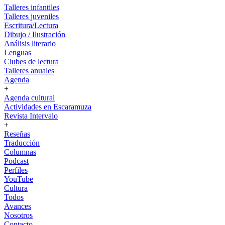
Talleres infantiles
Talleres juveniles
Escritura/Lectura
Dibujo / Ilustración
Análisis literario
Lenguas
Clubes de lectura
Talleres anuales
Agenda
+
Agenda cultural
Actividades en Escaramuza
Revista Intervalo
+
Reseñas
Traducción
Columnas
Podcast
Perfiles
YouTube
Cultura
Todos
Avances
Nosotros
Contacto