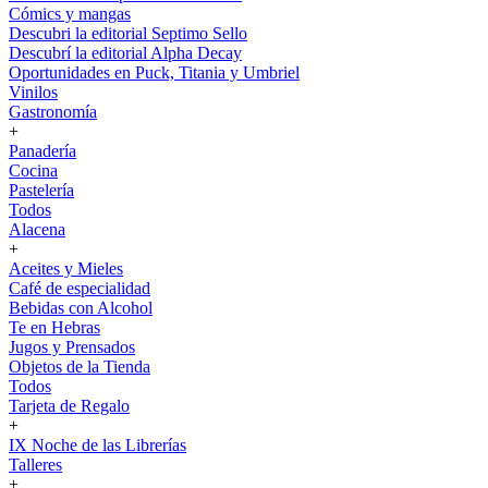
Cómics y mangas
Descubri la editorial Septimo Sello
Descubrí la editorial Alpha Decay
Oportunidades en Puck, Titania y Umbriel
Vinilos
Gastronomía
+
Panadería
Cocina
Pastelería
Todos
Alacena
+
Aceites y Mieles
Café de especialidad
Bebidas con Alcohol
Te en Hebras
Jugos y Prensados
Objetos de la Tienda
Todos
Tarjeta de Regalo
+
IX Noche de las Librerías
Talleres
+