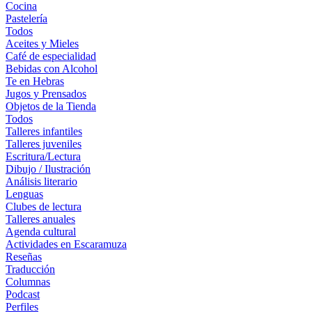
Cocina
Pastelería
Todos
Aceites y Mieles
Café de especialidad
Bebidas con Alcohol
Te en Hebras
Jugos y Prensados
Objetos de la Tienda
Todos
Talleres infantiles
Talleres juveniles
Escritura/Lectura
Dibujo / Ilustración
Análisis literario
Lenguas
Clubes de lectura
Talleres anuales
Agenda cultural
Actividades en Escaramuza
Reseñas
Traducción
Columnas
Podcast
Perfiles