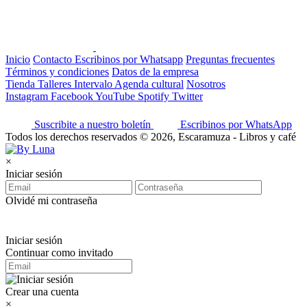
Inicio
Contacto
Escribinos por Whatsapp
Preguntas frecuentes
Términos y condiciones
Datos de la empresa
Tienda
Talleres
Intervalo
Agenda cultural
Nosotros
Instagram
Facebook
YouTube
Spotify
Twitter
Suscribite a nuestro boletín
Escribinos por WhatsApp
Todos los derechos reservados © 2026, Escaramuza - Libros y café
×
Iniciar sesión
Olvidé mi contraseña
Iniciar sesión
Continuar como invitado
Crear una cuenta
×