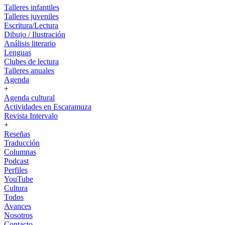
Talleres infantiles
Talleres juveniles
Escritura/Lectura
Dibujo / Ilustración
Análisis literario
Lenguas
Clubes de lectura
Talleres anuales
Agenda
+
Agenda cultural
Actividades en Escaramuza
Revista Intervalo
+
Reseñas
Traducción
Columnas
Podcast
Perfiles
YouTube
Cultura
Todos
Avances
Nosotros
Contacto