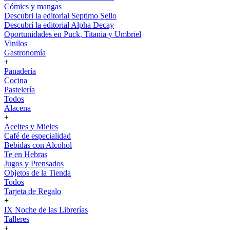
Cómics y mangas
Descubri la editorial Septimo Sello
Descubrí la editorial Alpha Decay
Oportunidades en Puck, Titania y Umbriel
Vinilos
Gastronomía
+
Panadería
Cocina
Pastelería
Todos
Alacena
+
Aceites y Mieles
Café de especialidad
Bebidas con Alcohol
Te en Hebras
Jugos y Prensados
Objetos de la Tienda
Todos
Tarjeta de Regalo
+
IX Noche de las Librerías
Talleres
+