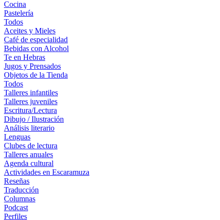
Cocina
Pastelería
Todos
Aceites y Mieles
Café de especialidad
Bebidas con Alcohol
Te en Hebras
Jugos y Prensados
Objetos de la Tienda
Todos
Talleres infantiles
Talleres juveniles
Escritura/Lectura
Dibujo / Ilustración
Análisis literario
Lenguas
Clubes de lectura
Talleres anuales
Agenda cultural
Actividades en Escaramuza
Reseñas
Traducción
Columnas
Podcast
Perfiles