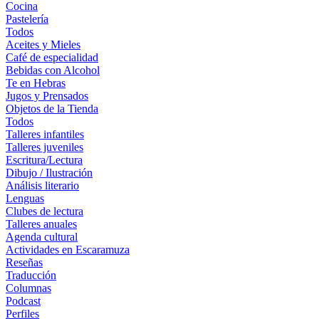
Cocina
Pastelería
Todos
Aceites y Mieles
Café de especialidad
Bebidas con Alcohol
Te en Hebras
Jugos y Prensados
Objetos de la Tienda
Todos
Talleres infantiles
Talleres juveniles
Escritura/Lectura
Dibujo / Ilustración
Análisis literario
Lenguas
Clubes de lectura
Talleres anuales
Agenda cultural
Actividades en Escaramuza
Reseñas
Traducción
Columnas
Podcast
Perfiles