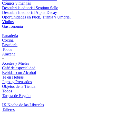
Cómics y mangas
Descubri la editorial Septimo Sello
Descubrí la editorial Alpha Decay
Oportunidades en Puck, Titania y Umbriel
Vinilos
Gastronomía
+
Panadería
Cocina
Pastelería
Todos
Alacena
+
Aceites y Mieles
Café de especialidad
Bebidas con Alcohol
Te en Hebras
Jugos y Prensados
Objetos de la Tienda
Todos
Tarjeta de Regalo
+
IX Noche de las Librerías
Talleres
+