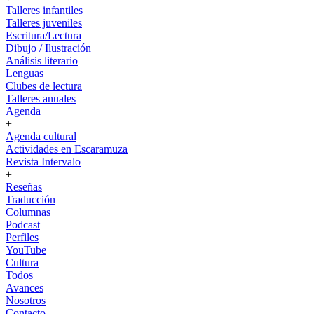
Talleres infantiles
Talleres juveniles
Escritura/Lectura
Dibujo / Ilustración
Análisis literario
Lenguas
Clubes de lectura
Talleres anuales
Agenda
+
Agenda cultural
Actividades en Escaramuza
Revista Intervalo
+
Reseñas
Traducción
Columnas
Podcast
Perfiles
YouTube
Cultura
Todos
Avances
Nosotros
Contacto