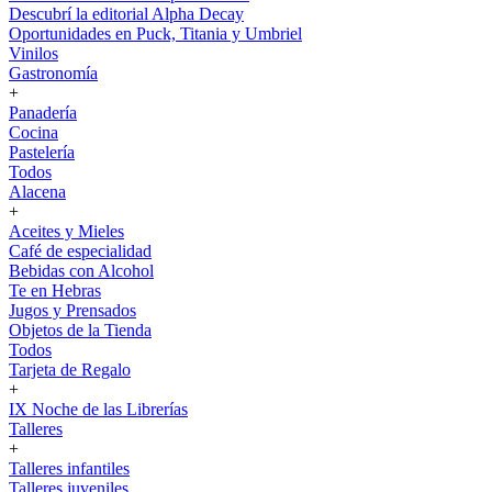
Descubrí la editorial Alpha Decay
Oportunidades en Puck, Titania y Umbriel
Vinilos
Gastronomía
+
Panadería
Cocina
Pastelería
Todos
Alacena
+
Aceites y Mieles
Café de especialidad
Bebidas con Alcohol
Te en Hebras
Jugos y Prensados
Objetos de la Tienda
Todos
Tarjeta de Regalo
+
IX Noche de las Librerías
Talleres
+
Talleres infantiles
Talleres juveniles