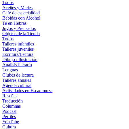
Todos
Aceites y Mieles
Café de especialidad
Bebidas con Alcohol
Te en Hebras
Jugos y Prensados
Objetos de la Tienda
Todos
Talleres infantiles
Talleres juveniles
Escritura/Lectura
Dibujo / Ilustración
Análisis literario
Lenguas
Clubes de lectura
Talleres anuales
Agenda cultural
Actividades en Escaramuza
Reseñas
Traducción
Columnas
Podcast
Perfiles
YouTube
Cultura