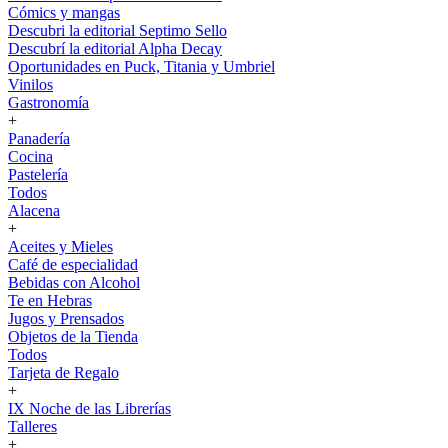
Cómics y mangas
Descubri la editorial Septimo Sello
Descubrí la editorial Alpha Decay
Oportunidades en Puck, Titania y Umbriel
Vinilos
Gastronomía
+
Panadería
Cocina
Pastelería
Todos
Alacena
+
Aceites y Mieles
Café de especialidad
Bebidas con Alcohol
Te en Hebras
Jugos y Prensados
Objetos de la Tienda
Todos
Tarjeta de Regalo
+
IX Noche de las Librerías
Talleres
+