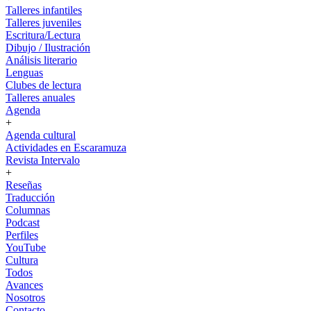
Talleres infantiles
Talleres juveniles
Escritura/Lectura
Dibujo / Ilustración
Análisis literario
Lenguas
Clubes de lectura
Talleres anuales
Agenda
+
Agenda cultural
Actividades en Escaramuza
Revista Intervalo
+
Reseñas
Traducción
Columnas
Podcast
Perfiles
YouTube
Cultura
Todos
Avances
Nosotros
Contacto