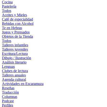
Cocina
Pastelería
Todos
Aceites y Mieles
Café de especialidad
Bebidas con Alcohol
Te en Hebras
Jugos y Prensados
Objetos de la Tienda
Todos
Talleres infantiles
Talleres juveniles
Escritura/Lectura
Dibujo / Ilustración
Análisis literario
Lenguas
Clubes de lectura
Talleres anuales
Agenda cultural
Actividades en Escaramuza
Reseñas
Traducción
Columnas
Podcast
Perfiles