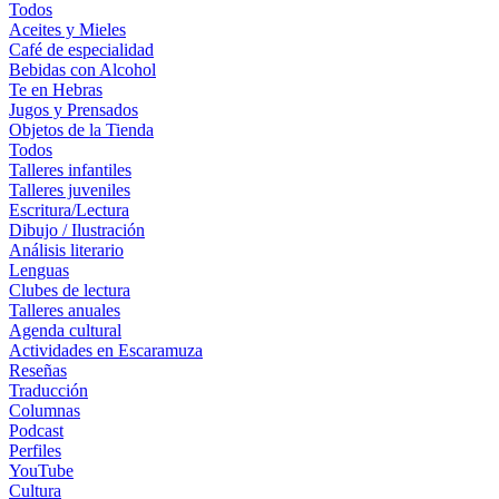
Todos
Aceites y Mieles
Café de especialidad
Bebidas con Alcohol
Te en Hebras
Jugos y Prensados
Objetos de la Tienda
Todos
Talleres infantiles
Talleres juveniles
Escritura/Lectura
Dibujo / Ilustración
Análisis literario
Lenguas
Clubes de lectura
Talleres anuales
Agenda cultural
Actividades en Escaramuza
Reseñas
Traducción
Columnas
Podcast
Perfiles
YouTube
Cultura