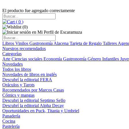
El producto fue agregado correctamente
(
0
)
(
0
)
Libros
Vinilos
Gastronomía
Alacena
Tarjeta de Regalo
Talleres
Agen
Nuestros recomendados
Categorías
Arte
Ciencias sociales
Economía
Gastronomía
Género
Infantiles
Juve
Novedades
Todos los libros
Novedades de libros en inglés
Descubrí la editorial FERA
Oráculos y Tarots
Recomendados por Marcos Casas
Cómics y mangas
Descubri la editorial Septimo Sello
Descubrí la editorial Alpha Decay
Oportunidades en Puck, Titania y Umbriel
Panadería
Cocina
Pastelería