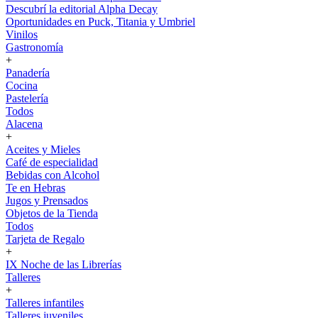
Descubrí la editorial Alpha Decay
Oportunidades en Puck, Titania y Umbriel
Vinilos
Gastronomía
+
Panadería
Cocina
Pastelería
Todos
Alacena
+
Aceites y Mieles
Café de especialidad
Bebidas con Alcohol
Te en Hebras
Jugos y Prensados
Objetos de la Tienda
Todos
Tarjeta de Regalo
+
IX Noche de las Librerías
Talleres
+
Talleres infantiles
Talleres juveniles