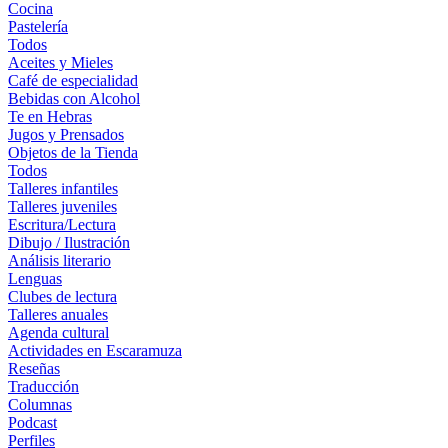
Cocina
Pastelería
Todos
Aceites y Mieles
Café de especialidad
Bebidas con Alcohol
Te en Hebras
Jugos y Prensados
Objetos de la Tienda
Todos
Talleres infantiles
Talleres juveniles
Escritura/Lectura
Dibujo / Ilustración
Análisis literario
Lenguas
Clubes de lectura
Talleres anuales
Agenda cultural
Actividades en Escaramuza
Reseñas
Traducción
Columnas
Podcast
Perfiles