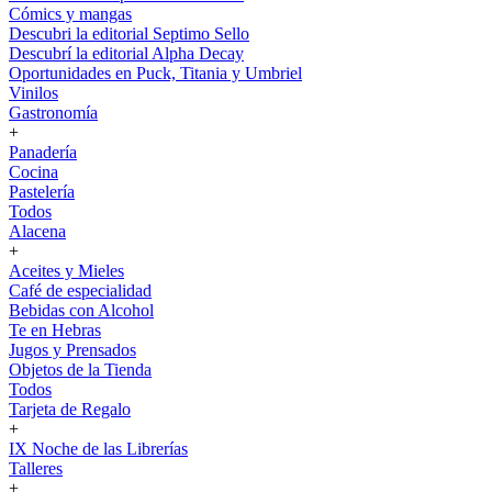
Cómics y mangas
Descubri la editorial Septimo Sello
Descubrí la editorial Alpha Decay
Oportunidades en Puck, Titania y Umbriel
Vinilos
Gastronomía
+
Panadería
Cocina
Pastelería
Todos
Alacena
+
Aceites y Mieles
Café de especialidad
Bebidas con Alcohol
Te en Hebras
Jugos y Prensados
Objetos de la Tienda
Todos
Tarjeta de Regalo
+
IX Noche de las Librerías
Talleres
+