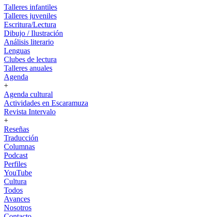
Talleres infantiles
Talleres juveniles
Escritura/Lectura
Dibujo / Ilustración
Análisis literario
Lenguas
Clubes de lectura
Talleres anuales
Agenda
+
Agenda cultural
Actividades en Escaramuza
Revista Intervalo
+
Reseñas
Traducción
Columnas
Podcast
Perfiles
YouTube
Cultura
Todos
Avances
Nosotros
Contacto