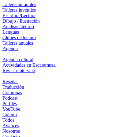
Talleres infantiles
Talleres juveniles
Escritura/Lectura
Dibujo / Ilustración
Análisis literario
Lenguas
Clubes de lectura
Talleres anuales
Agenda
+
Agenda cultural
Actividades en Escaramuza
Revista Intervalo
+
Reseñas
Traducción
Columnas
Podcast
Perfiles
YouTube
Cultura
Todos
Avances
Nosotros
Contacto