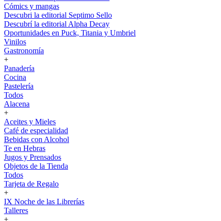
Cómics y mangas
Descubri la editorial Septimo Sello
Descubrí la editorial Alpha Decay
Oportunidades en Puck, Titania y Umbriel
Vinilos
Gastronomía
+
Panadería
Cocina
Pastelería
Todos
Alacena
+
Aceites y Mieles
Café de especialidad
Bebidas con Alcohol
Te en Hebras
Jugos y Prensados
Objetos de la Tienda
Todos
Tarjeta de Regalo
+
IX Noche de las Librerías
Talleres
+