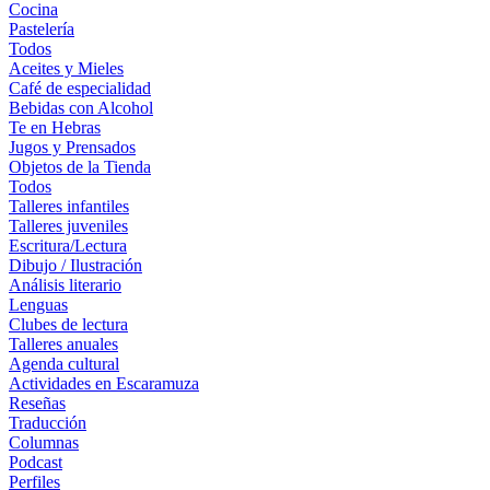
Cocina
Pastelería
Todos
Aceites y Mieles
Café de especialidad
Bebidas con Alcohol
Te en Hebras
Jugos y Prensados
Objetos de la Tienda
Todos
Talleres infantiles
Talleres juveniles
Escritura/Lectura
Dibujo / Ilustración
Análisis literario
Lenguas
Clubes de lectura
Talleres anuales
Agenda cultural
Actividades en Escaramuza
Reseñas
Traducción
Columnas
Podcast
Perfiles