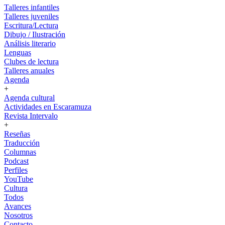
Talleres infantiles
Talleres juveniles
Escritura/Lectura
Dibujo / Ilustración
Análisis literario
Lenguas
Clubes de lectura
Talleres anuales
Agenda
+
Agenda cultural
Actividades en Escaramuza
Revista Intervalo
+
Reseñas
Traducción
Columnas
Podcast
Perfiles
YouTube
Cultura
Todos
Avances
Nosotros
Contacto