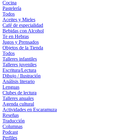
Cocina
Pastelería
Todos
Aceites y Mieles
Café de especialidad
Bebidas con Alcohol
Te en Hebras
Jugos y Prensados
Objetos de la Tienda
Todos
Talleres infantiles
Talleres juveniles
Escritura/Lectura
Dibujo / Ilustración
Análisis literario
Lenguas
Clubes de lectura
Talleres anuales
Agenda cultural
Actividades en Escaramuza
Reseñas
Traducción
Columnas
Podcast
Perfiles