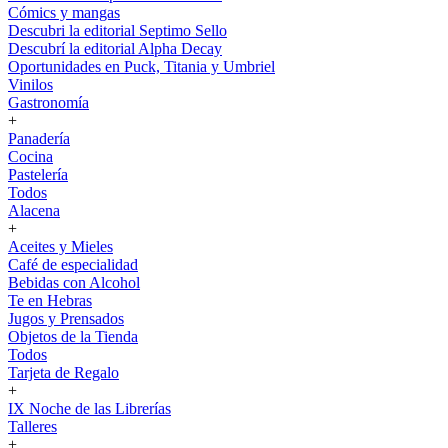
Cómics y mangas
Descubri la editorial Septimo Sello
Descubrí la editorial Alpha Decay
Oportunidades en Puck, Titania y Umbriel
Vinilos
Gastronomía
+
Panadería
Cocina
Pastelería
Todos
Alacena
+
Aceites y Mieles
Café de especialidad
Bebidas con Alcohol
Te en Hebras
Jugos y Prensados
Objetos de la Tienda
Todos
Tarjeta de Regalo
+
IX Noche de las Librerías
Talleres
+