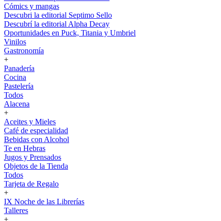
Cómics y mangas
Descubri la editorial Septimo Sello
Descubrí la editorial Alpha Decay
Oportunidades en Puck, Titania y Umbriel
Vinilos
Gastronomía
+
Panadería
Cocina
Pastelería
Todos
Alacena
+
Aceites y Mieles
Café de especialidad
Bebidas con Alcohol
Te en Hebras
Jugos y Prensados
Objetos de la Tienda
Todos
Tarjeta de Regalo
+
IX Noche de las Librerías
Talleres
+