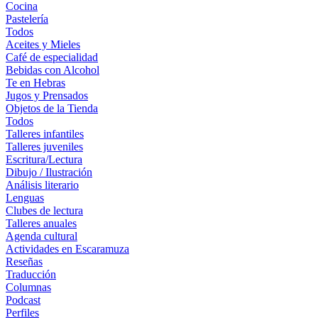
Cocina
Pastelería
Todos
Aceites y Mieles
Café de especialidad
Bebidas con Alcohol
Te en Hebras
Jugos y Prensados
Objetos de la Tienda
Todos
Talleres infantiles
Talleres juveniles
Escritura/Lectura
Dibujo / Ilustración
Análisis literario
Lenguas
Clubes de lectura
Talleres anuales
Agenda cultural
Actividades en Escaramuza
Reseñas
Traducción
Columnas
Podcast
Perfiles