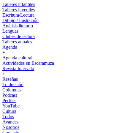
Talleres infantiles
Talleres juveniles
Escritura/Lectura
Dibujo / Ilustración
Análisis literario
Lenguas
Clubes de lectura
Talleres anuales
Agenda
+
Agenda cultural
Actividades en Escaramuza
Revista Intervalo
+
Reseñas
Traducción
Columnas
Podcast
Perfiles
YouTube
Cultura
Todos
Avances
Nosotros
Contacto