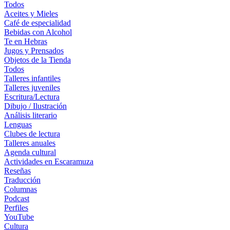
Todos
Aceites y Mieles
Café de especialidad
Bebidas con Alcohol
Te en Hebras
Jugos y Prensados
Objetos de la Tienda
Todos
Talleres infantiles
Talleres juveniles
Escritura/Lectura
Dibujo / Ilustración
Análisis literario
Lenguas
Clubes de lectura
Talleres anuales
Agenda cultural
Actividades en Escaramuza
Reseñas
Traducción
Columnas
Podcast
Perfiles
YouTube
Cultura