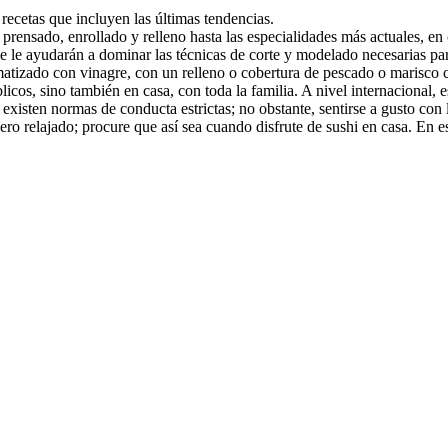
 recetas que incluyen las últimas tendencias.
 prensado, enrollado y relleno hasta las especialidades más actuales, en 
ue le ayudarán a dominar las técnicas de corte y modelado necesarias pa
omatizado con vinagre, con un relleno o cobertura de pescado o marisco 
licos, sino también en casa, con toda la familia. A nivel internacional,
xisten normas de conducta estrictas; no obstante, sentirse a gusto con la
ro relajado; procure que así sea cuando disfrute de sushi en casa. En es