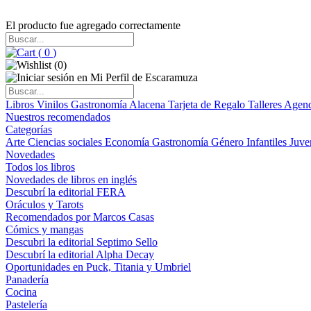
El producto fue agregado correctamente
(
0
)
(
0
)
Libros
Vinilos
Gastronomía
Alacena
Tarjeta de Regalo
Talleres
Agen
Nuestros recomendados
Categorías
Arte
Ciencias sociales
Economía
Gastronomía
Género
Infantiles
Juve
Novedades
Todos los libros
Novedades de libros en inglés
Descubrí la editorial FERA
Oráculos y Tarots
Recomendados por Marcos Casas
Cómics y mangas
Descubri la editorial Septimo Sello
Descubrí la editorial Alpha Decay
Oportunidades en Puck, Titania y Umbriel
Panadería
Cocina
Pastelería