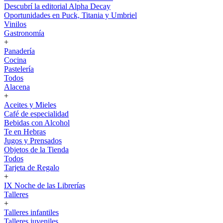
Descubrí la editorial Alpha Decay
Oportunidades en Puck, Titania y Umbriel
Vinilos
Gastronomía
+
Panadería
Cocina
Pastelería
Todos
Alacena
+
Aceites y Mieles
Café de especialidad
Bebidas con Alcohol
Te en Hebras
Jugos y Prensados
Objetos de la Tienda
Todos
Tarjeta de Regalo
+
IX Noche de las Librerías
Talleres
+
Talleres infantiles
Talleres juveniles