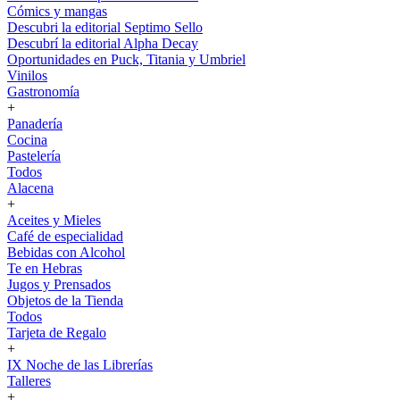
Cómics y mangas
Descubri la editorial Septimo Sello
Descubrí la editorial Alpha Decay
Oportunidades en Puck, Titania y Umbriel
Vinilos
Gastronomía
+
Panadería
Cocina
Pastelería
Todos
Alacena
+
Aceites y Mieles
Café de especialidad
Bebidas con Alcohol
Te en Hebras
Jugos y Prensados
Objetos de la Tienda
Todos
Tarjeta de Regalo
+
IX Noche de las Librerías
Talleres
+