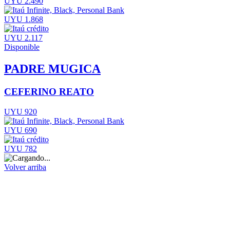
UYU 2.490
UYU 1.868
UYU 2.117
Disponible
PADRE MUGICA
CEFERINO REATO
UYU 920
UYU 690
UYU 782
Volver arriba