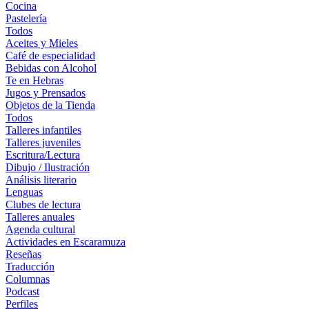
Cocina
Pastelería
Todos
Aceites y Mieles
Café de especialidad
Bebidas con Alcohol
Te en Hebras
Jugos y Prensados
Objetos de la Tienda
Todos
Talleres infantiles
Talleres juveniles
Escritura/Lectura
Dibujo / Ilustración
Análisis literario
Lenguas
Clubes de lectura
Talleres anuales
Agenda cultural
Actividades en Escaramuza
Reseñas
Traducción
Columnas
Podcast
Perfiles