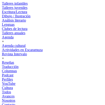
Talleres infantiles
Talleres juveniles
Escritura/Lectura
Dibujo / Ilustración
Análisis literario
Lenguas
Clubes de lectura
Talleres anuales
Agenda
+
Agenda cultural
Actividades en Escaramuza
Revista Intervalo
+
Reseñas
Traducción
Columnas
Podcast
Perfiles
YouTube
Cultura
Todos
Avances
Nosotros
Contacto