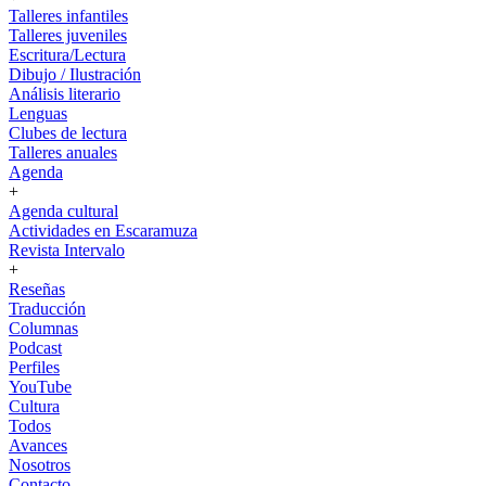
Talleres infantiles
Talleres juveniles
Escritura/Lectura
Dibujo / Ilustración
Análisis literario
Lenguas
Clubes de lectura
Talleres anuales
Agenda
+
Agenda cultural
Actividades en Escaramuza
Revista Intervalo
+
Reseñas
Traducción
Columnas
Podcast
Perfiles
YouTube
Cultura
Todos
Avances
Nosotros
Contacto