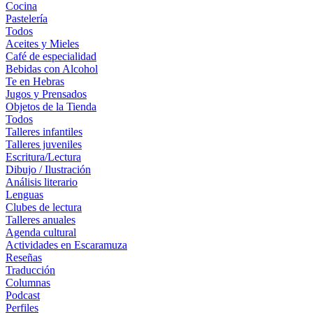
Cocina
Pastelería
Todos
Aceites y Mieles
Café de especialidad
Bebidas con Alcohol
Te en Hebras
Jugos y Prensados
Objetos de la Tienda
Todos
Talleres infantiles
Talleres juveniles
Escritura/Lectura
Dibujo / Ilustración
Análisis literario
Lenguas
Clubes de lectura
Talleres anuales
Agenda cultural
Actividades en Escaramuza
Reseñas
Traducción
Columnas
Podcast
Perfiles