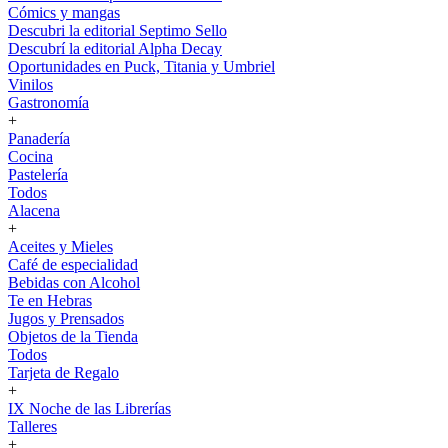
Cómics y mangas
Descubri la editorial Septimo Sello
Descubrí la editorial Alpha Decay
Oportunidades en Puck, Titania y Umbriel
Vinilos
Gastronomía
+
Panadería
Cocina
Pastelería
Todos
Alacena
+
Aceites y Mieles
Café de especialidad
Bebidas con Alcohol
Te en Hebras
Jugos y Prensados
Objetos de la Tienda
Todos
Tarjeta de Regalo
+
IX Noche de las Librerías
Talleres
+