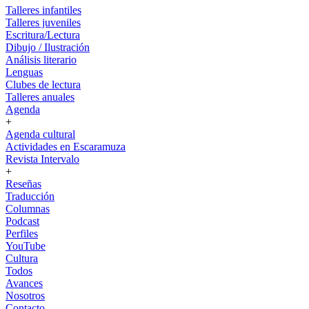
Talleres infantiles
Talleres juveniles
Escritura/Lectura
Dibujo / Ilustración
Análisis literario
Lenguas
Clubes de lectura
Talleres anuales
Agenda
+
Agenda cultural
Actividades en Escaramuza
Revista Intervalo
+
Reseñas
Traducción
Columnas
Podcast
Perfiles
YouTube
Cultura
Todos
Avances
Nosotros
Contacto