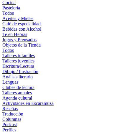
Cocina
Pastelería
Todos
Aceites y Mieles
Café de especialidad
Bebidas con Alcohol
Te en Hebras
Jugos y Prensados
Objetos de la Tienda
Todos
Talleres infantiles
Talleres juveniles
Escritura/Lectura
Dibujo / Ilustración
Análisis literario
Lenguas
Clubes de lectura
Talleres anuales
Agenda cultural
Actividades en Escaramuza
Reseñas
Traducción
Columnas
Podcast
Perfiles