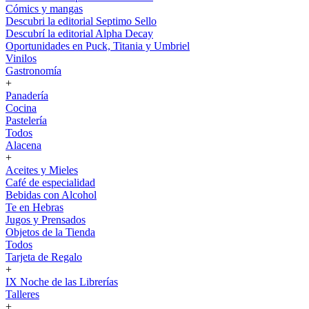
Cómics y mangas
Descubri la editorial Septimo Sello
Descubrí la editorial Alpha Decay
Oportunidades en Puck, Titania y Umbriel
Vinilos
Gastronomía
+
Panadería
Cocina
Pastelería
Todos
Alacena
+
Aceites y Mieles
Café de especialidad
Bebidas con Alcohol
Te en Hebras
Jugos y Prensados
Objetos de la Tienda
Todos
Tarjeta de Regalo
+
IX Noche de las Librerías
Talleres
+