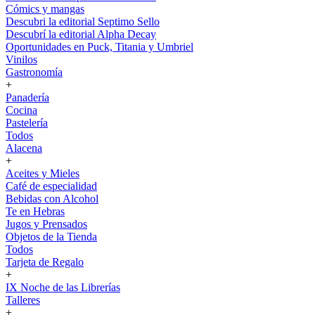
Cómics y mangas
Descubri la editorial Septimo Sello
Descubrí la editorial Alpha Decay
Oportunidades en Puck, Titania y Umbriel
Vinilos
Gastronomía
+
Panadería
Cocina
Pastelería
Todos
Alacena
+
Aceites y Mieles
Café de especialidad
Bebidas con Alcohol
Te en Hebras
Jugos y Prensados
Objetos de la Tienda
Todos
Tarjeta de Regalo
+
IX Noche de las Librerías
Talleres
+