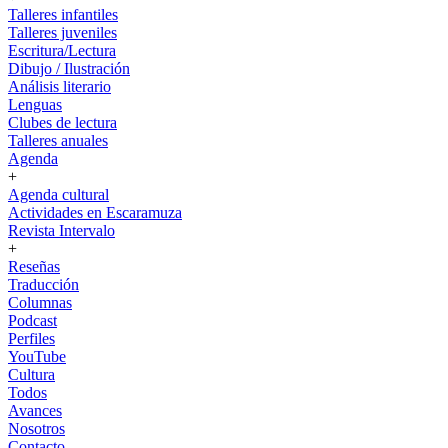
Talleres infantiles
Talleres juveniles
Escritura/Lectura
Dibujo / Ilustración
Análisis literario
Lenguas
Clubes de lectura
Talleres anuales
Agenda
+
Agenda cultural
Actividades en Escaramuza
Revista Intervalo
+
Reseñas
Traducción
Columnas
Podcast
Perfiles
YouTube
Cultura
Todos
Avances
Nosotros
Contacto