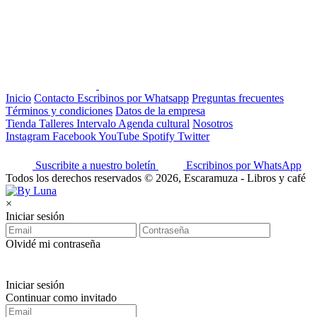
Inicio
Contacto
Escribinos por Whatsapp
Preguntas frecuentes
Términos y condiciones
Datos de la empresa
Tienda
Talleres
Intervalo
Agenda cultural
Nosotros
Instagram
Facebook
YouTube
Spotify
Twitter
Suscribite a nuestro boletín
Escribinos por WhatsApp
Todos los derechos reservados © 2026, Escaramuza - Libros y café
×
Iniciar sesión
Olvidé mi contraseña
Iniciar sesión
Continuar como invitado