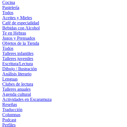
Cocina
Pastelería
Todos
Aceites y Mieles
Café de especialidad
Bebidas con Alcohol
Te en Hebras
Jugos y Prensados
Objetos de la Tienda
Todos
Talleres infantiles
Talleres juveniles
Escritura/Lectura
Dibujo / Ilustración
Análisis literario
Lenguas
Clubes de lectura
Talleres anuales
Agenda cultural
Actividades en Escaramuza
Reseñas
Traducción
Columnas
Podcast
Perfiles