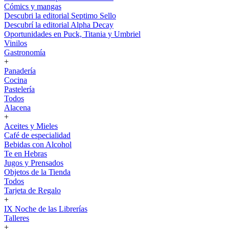
Cómics y mangas
Descubri la editorial Septimo Sello
Descubrí la editorial Alpha Decay
Oportunidades en Puck, Titania y Umbriel
Vinilos
Gastronomía
+
Panadería
Cocina
Pastelería
Todos
Alacena
+
Aceites y Mieles
Café de especialidad
Bebidas con Alcohol
Te en Hebras
Jugos y Prensados
Objetos de la Tienda
Todos
Tarjeta de Regalo
+
IX Noche de las Librerías
Talleres
+