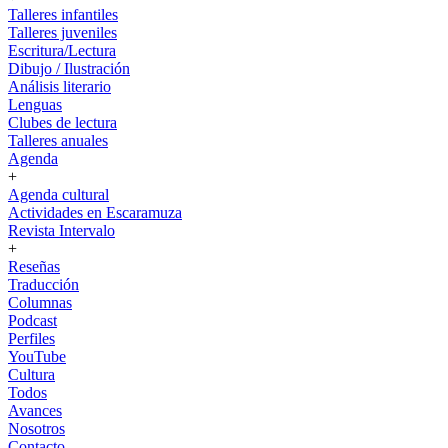
Talleres infantiles
Talleres juveniles
Escritura/Lectura
Dibujo / Ilustración
Análisis literario
Lenguas
Clubes de lectura
Talleres anuales
Agenda
+
Agenda cultural
Actividades en Escaramuza
Revista Intervalo
+
Reseñas
Traducción
Columnas
Podcast
Perfiles
YouTube
Cultura
Todos
Avances
Nosotros
Contacto