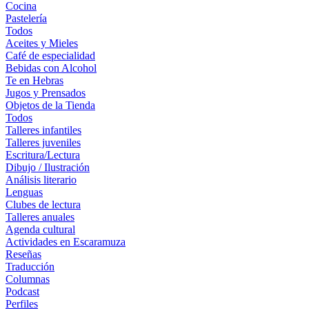
Cocina
Pastelería
Todos
Aceites y Mieles
Café de especialidad
Bebidas con Alcohol
Te en Hebras
Jugos y Prensados
Objetos de la Tienda
Todos
Talleres infantiles
Talleres juveniles
Escritura/Lectura
Dibujo / Ilustración
Análisis literario
Lenguas
Clubes de lectura
Talleres anuales
Agenda cultural
Actividades en Escaramuza
Reseñas
Traducción
Columnas
Podcast
Perfiles