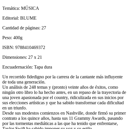
Temática:
MÚSICA
Editorial:
BLUME
Cantidad de páginas:
27
Peso:
400g
ISBN:
9788410469372
Dimensiones:
27 x 21
Encuadernación:
Tapa dura
Un recorrido fidedigno por la carrera de la cantante más influyente
de toda una generación.
Un análisis de 248 temas y (pronto) veinte años de éxitos, como
ningún otro libro lo ha hecho antes, en un repaso de la trayectoria de
una joven apasionada por el country, ridiculizada en sus inicios por
sus elecciones artísticas y que ha sabido transformar cada dificultad
en un triunfo.
Desde sus modestos comienzos en Nashville, donde firmó su primer
contrato a los quince años, hasta sus 11 Grammy Awards, pasando
por las tormentas mediáticas a las que ha tenido que enfrentarse,
Taylor Swift ha sabido imponer su voz y su estilo.