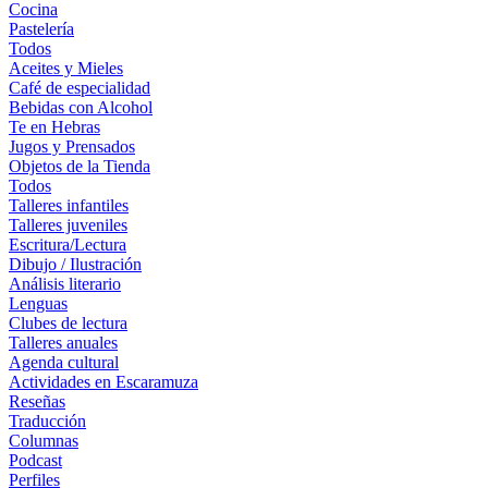
Cocina
Pastelería
Todos
Aceites y Mieles
Café de especialidad
Bebidas con Alcohol
Te en Hebras
Jugos y Prensados
Objetos de la Tienda
Todos
Talleres infantiles
Talleres juveniles
Escritura/Lectura
Dibujo / Ilustración
Análisis literario
Lenguas
Clubes de lectura
Talleres anuales
Agenda cultural
Actividades en Escaramuza
Reseñas
Traducción
Columnas
Podcast
Perfiles