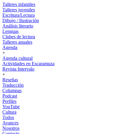
Talleres infantiles
Talleres juveniles
Escritura/Lectura
Dibujo / Ilustración
Análisis literario
Lenguas
Clubes de lectura
Talleres anuales
Agenda
+
Agenda cultural
Actividades en Escaramuza
Revista Intervalo
+
Reseñas
Traducción
Columnas
Podcast
Perfiles
YouTube
Cultura
Todos
Avances
Nosotros
Contacto