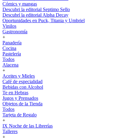
Cómics y mangas
Descubri la editorial Septimo Sello
Descubrí la editorial Alpha Decay
Oportunidades en Puck, Titania y Umbriel
Vinilos
Gastronomía
+
Panadería
Cocina
Pastelería
Todos
Alacena
+
Aceites y Mieles
Café de especialidad
Bebidas con Alcohol
Te en Hebras
Jugos y Prensados
Objetos de la Tienda
Todos
Tarjeta de Regalo
+
IX Noche de las Librerías
Talleres
+