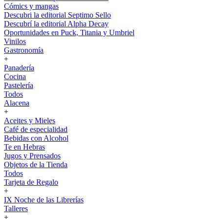
Cómics y mangas
Descubri la editorial Septimo Sello
Descubrí la editorial Alpha Decay
Oportunidades en Puck, Titania y Umbriel
Vinilos
Gastronomía
+
Panadería
Cocina
Pastelería
Todos
Alacena
+
Aceites y Mieles
Café de especialidad
Bebidas con Alcohol
Te en Hebras
Jugos y Prensados
Objetos de la Tienda
Todos
Tarjeta de Regalo
+
IX Noche de las Librerías
Talleres
+