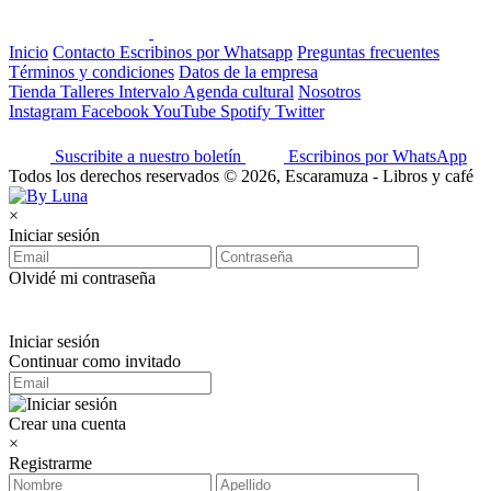
Inicio
Contacto
Escribinos por Whatsapp
Preguntas frecuentes
Términos y condiciones
Datos de la empresa
Tienda
Talleres
Intervalo
Agenda cultural
Nosotros
Instagram
Facebook
YouTube
Spotify
Twitter
Suscribite a nuestro boletín
Escribinos por WhatsApp
Todos los derechos reservados © 2026, Escaramuza - Libros y café
×
Iniciar sesión
Olvidé mi contraseña
Iniciar sesión
Continuar como invitado
Crear una cuenta
×
Registrarme