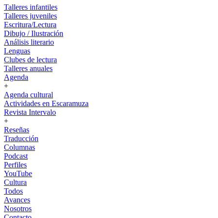
Talleres infantiles
Talleres juveniles
Escritura/Lectura
Dibujo / Ilustración
Análisis literario
Lenguas
Clubes de lectura
Talleres anuales
Agenda
+
Agenda cultural
Actividades en Escaramuza
Revista Intervalo
+
Reseñas
Traducción
Columnas
Podcast
Perfiles
YouTube
Cultura
Todos
Avances
Nosotros
Contacto