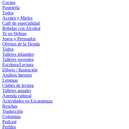
Cocina
Pastelería
Todos
Aceites y Mieles
Café de especialidad
Bebidas con Alcohol
Te en Hebras
Jugos y Prensados
Objetos de la Tienda
Todos
Talleres infantiles
Talleres juveniles
Escritura/Lectura
Dibujo / Ilustración
Análisis literario
Lenguas
Clubes de lectura
Talleres anuales
Agenda cultural
Actividades en Escaramuza
Reseñas
Traducción
Columnas
Podcast
Perfiles