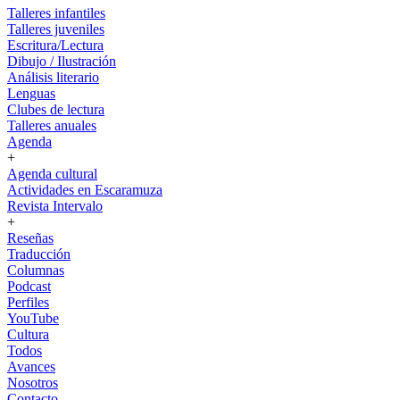
Talleres infantiles
Talleres juveniles
Escritura/Lectura
Dibujo / Ilustración
Análisis literario
Lenguas
Clubes de lectura
Talleres anuales
Agenda
+
Agenda cultural
Actividades en Escaramuza
Revista Intervalo
+
Reseñas
Traducción
Columnas
Podcast
Perfiles
YouTube
Cultura
Todos
Avances
Nosotros
Contacto