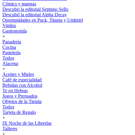
Cómics y mangas
Descubri la editorial Septimo Sello
Descubrí la editorial Alpha Decay
Oportunidades en Puck, Titania y Umbriel
Vinilos
Gastronomía
+
Panadería
Cocina
Pastelería
Todos
Alacena
+
Aceites y Mieles
Café de especialidad
Bebidas con Alcohol
Te en Hebras
Jugos y Prensados
Objetos de la Tienda
Todos
Tarjeta de Regalo
+
IX Noche de las Librerías
Talleres
+