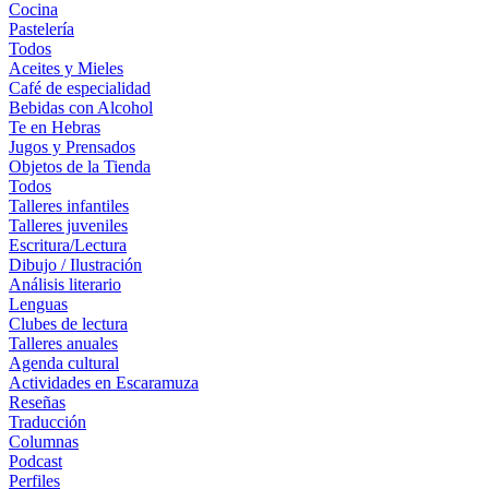
Cocina
Pastelería
Todos
Aceites y Mieles
Café de especialidad
Bebidas con Alcohol
Te en Hebras
Jugos y Prensados
Objetos de la Tienda
Todos
Talleres infantiles
Talleres juveniles
Escritura/Lectura
Dibujo / Ilustración
Análisis literario
Lenguas
Clubes de lectura
Talleres anuales
Agenda cultural
Actividades en Escaramuza
Reseñas
Traducción
Columnas
Podcast
Perfiles