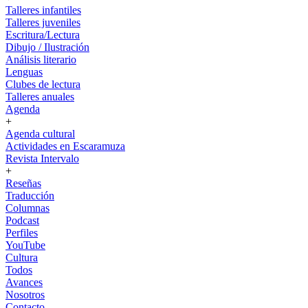
Talleres infantiles
Talleres juveniles
Escritura/Lectura
Dibujo / Ilustración
Análisis literario
Lenguas
Clubes de lectura
Talleres anuales
Agenda
+
Agenda cultural
Actividades en Escaramuza
Revista Intervalo
+
Reseñas
Traducción
Columnas
Podcast
Perfiles
YouTube
Cultura
Todos
Avances
Nosotros
Contacto