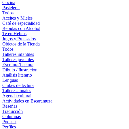
Cocina
Pastelería
Todos
Aceites y Mieles
Café de especialidad
Bebidas con Alcohol
Te en Hebras
Jugos y Prensados
Objetos de la Tienda
Todos
Talleres infantiles
Talleres juveniles
Escritura/Lectura
Dibujo / Ilustración
Análisis literario
Lenguas
Clubes de lectura
Talleres anuales
Agenda cultural
Actividades en Escaramuza
Reseñas
Traducción
Columnas
Podcast
Perfiles