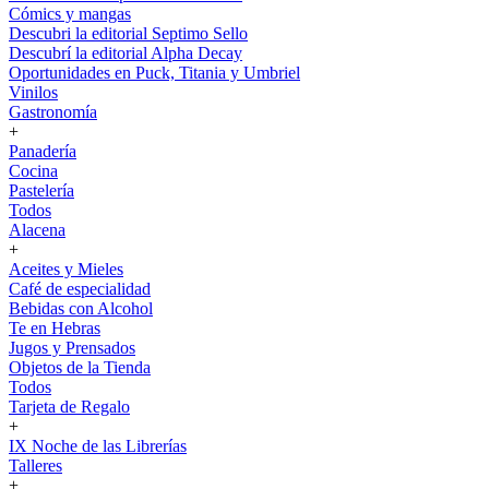
Cómics y mangas
Descubri la editorial Septimo Sello
Descubrí la editorial Alpha Decay
Oportunidades en Puck, Titania y Umbriel
Vinilos
Gastronomía
+
Panadería
Cocina
Pastelería
Todos
Alacena
+
Aceites y Mieles
Café de especialidad
Bebidas con Alcohol
Te en Hebras
Jugos y Prensados
Objetos de la Tienda
Todos
Tarjeta de Regalo
+
IX Noche de las Librerías
Talleres
+