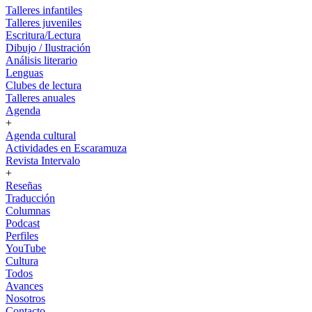
Talleres infantiles
Talleres juveniles
Escritura/Lectura
Dibujo / Ilustración
Análisis literario
Lenguas
Clubes de lectura
Talleres anuales
Agenda
+
Agenda cultural
Actividades en Escaramuza
Revista Intervalo
+
Reseñas
Traducción
Columnas
Podcast
Perfiles
YouTube
Cultura
Todos
Avances
Nosotros
Contacto