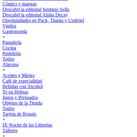
Cómics y mangas
Descubri la editorial Septimo Sello
Descubrí la editorial Alpha Decay
Oportunidades en Puck, Titania y Umbriel
Vinilos
Gastronomía
+
Panadería
Cocina
Pastelería
Todos
Alacena
+
Aceites y Mieles
Café de especialidad
Bebidas con Alcohol
Te en Hebras
Jugos y Prensados
Objetos de la Tienda
Todos
Tarjeta de Regalo
+
IX Noche de las Librerías
Talleres
+