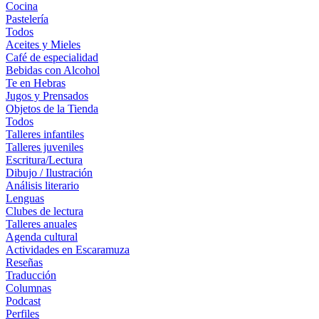
Cocina
Pastelería
Todos
Aceites y Mieles
Café de especialidad
Bebidas con Alcohol
Te en Hebras
Jugos y Prensados
Objetos de la Tienda
Todos
Talleres infantiles
Talleres juveniles
Escritura/Lectura
Dibujo / Ilustración
Análisis literario
Lenguas
Clubes de lectura
Talleres anuales
Agenda cultural
Actividades en Escaramuza
Reseñas
Traducción
Columnas
Podcast
Perfiles