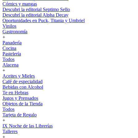
Cómics y mangas
Descubri la editorial Septimo Sello
Descubrí la editorial Alpha Decay
Oportunidades en Puck, Titania y Umbriel
Vinilos
Gastronomía
+
Panadería
Cocina
Pastelería
Todos
Alacena
+
Aceites y Mieles
Café de especialidad
Bebidas con Alcohol
Te en Hebras
Jugos y Prensados
Objetos de la Tienda
Todos
Tarjeta de Regalo
+
IX Noche de las Librerías
Talleres
+