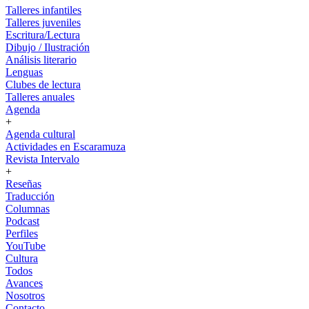
Talleres infantiles
Talleres juveniles
Escritura/Lectura
Dibujo / Ilustración
Análisis literario
Lenguas
Clubes de lectura
Talleres anuales
Agenda
+
Agenda cultural
Actividades en Escaramuza
Revista Intervalo
+
Reseñas
Traducción
Columnas
Podcast
Perfiles
YouTube
Cultura
Todos
Avances
Nosotros
Contacto