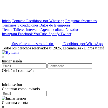
Inicio
Contacto
Escribinos por Whatsapp
Preguntas frecuentes
Términos y condiciones
Datos de la empresa
Tienda
Talleres
Intervalo
Agenda cultural
Nosotros
Instagram
Facebook
YouTube
Spotify
Twitter
Suscribite a nuestro boletín
Escribinos por WhatsApp
Todos los derechos reservados © 2026, Escaramuza - Libros y café
×
Iniciar sesión
Olvidé mi contraseña
Iniciar sesión
Continuar como invitado
Crear una cuenta
×