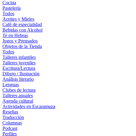
Cocina
Pastelería
Todos
Aceites y Mieles
Café de especialidad
Bebidas con Alcohol
Te en Hebras
Jugos y Prensados
Objetos de la Tienda
Todos
Talleres infantiles
Talleres juveniles
Escritura/Lectura
Dibujo / Ilustración
Análisis literario
Lenguas
Clubes de lectura
Talleres anuales
Agenda cultural
Actividades en Escaramuza
Reseñas
Traducción
Columnas
Podcast
Perfiles