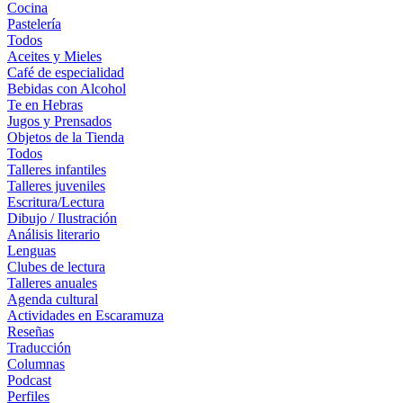
Cocina
Pastelería
Todos
Aceites y Mieles
Café de especialidad
Bebidas con Alcohol
Te en Hebras
Jugos y Prensados
Objetos de la Tienda
Todos
Talleres infantiles
Talleres juveniles
Escritura/Lectura
Dibujo / Ilustración
Análisis literario
Lenguas
Clubes de lectura
Talleres anuales
Agenda cultural
Actividades en Escaramuza
Reseñas
Traducción
Columnas
Podcast
Perfiles