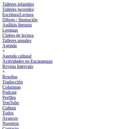
Talleres infantiles
Talleres juveniles
Escritura/Lectura
Dibujo / Ilustración
Análisis literario
Lenguas
Clubes de lectura
Talleres anuales
Agenda
+
Agenda cultural
Actividades en Escaramuza
Revista Intervalo
+
Reseñas
Traducción
Columnas
Podcast
Perfiles
YouTube
Cultura
Todos
Avances
Nosotros
Contacto