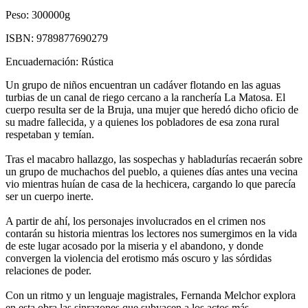
Peso:
300000g
ISBN:
9789877690279
Encuadernación:
Rústica
Un grupo de niños encuentran un cadáver flotando en las aguas
turbias de un canal de riego cercano a la ranchería La Matosa. El
cuerpo resulta ser de la Bruja, una mujer que heredó dicho oficio de
su madre fallecida, y a quienes los pobladores de esa zona rural
respetaban y temían.
Tras el macabro hallazgo, las sospechas y habladurías recaerán sobre
un grupo de muchachos del pueblo, a quienes días antes una vecina
vio mientras huían de casa de la hechicera, cargando lo que parecía
ser un cuerpo inerte.
A partir de ahí, los personajes involucrados en el crimen nos
contarán su historia mientras los lectores nos sumergimos en la vida
de este lugar acosado por la miseria y el abandono, y donde
convergen la violencia del erotismo más oscuro y las sórdidas
relaciones de poder.
Con un ritmo y un lenguaje magistrales, Fernanda Melchor explora
en esta obra las sinrazones que subyacen a los actos más