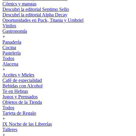
Cómics y mangas
Descubri la editorial Septimo Sello
Descubrí la editorial Alpha Decay
Oportunidades en Puck, Titania y Umbriel
Vinilos
Gastronomía
+
Panadería
Cocina
Pastelería
Todos
Alacena
+
Aceites y Mieles
Café de especialidad
Bebidas con Alcohol
Te en Hebras
Jugos y Prensados
Objetos de la Tienda
Todos
Tarjeta de Regalo
+
IX Noche de las Librerías
Talleres
+