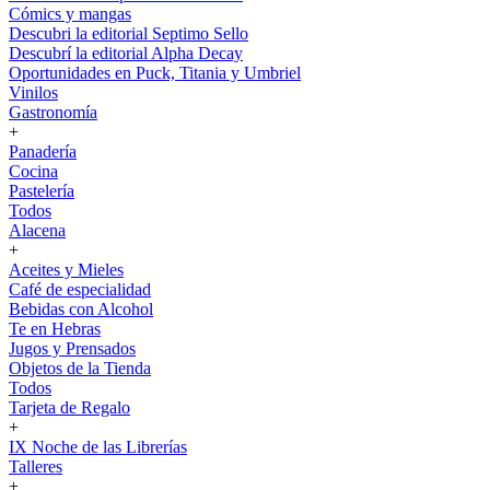
Cómics y mangas
Descubri la editorial Septimo Sello
Descubrí la editorial Alpha Decay
Oportunidades en Puck, Titania y Umbriel
Vinilos
Gastronomía
+
Panadería
Cocina
Pastelería
Todos
Alacena
+
Aceites y Mieles
Café de especialidad
Bebidas con Alcohol
Te en Hebras
Jugos y Prensados
Objetos de la Tienda
Todos
Tarjeta de Regalo
+
IX Noche de las Librerías
Talleres
+