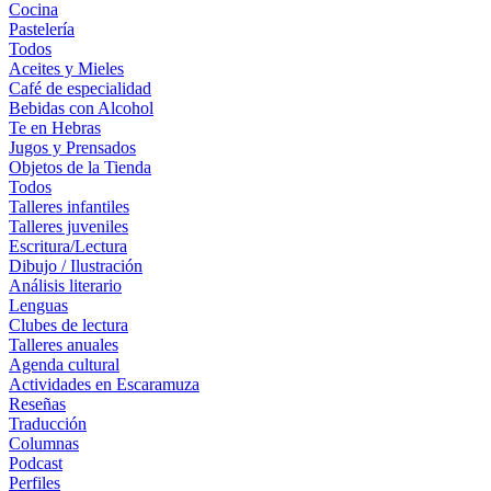
Cocina
Pastelería
Todos
Aceites y Mieles
Café de especialidad
Bebidas con Alcohol
Te en Hebras
Jugos y Prensados
Objetos de la Tienda
Todos
Talleres infantiles
Talleres juveniles
Escritura/Lectura
Dibujo / Ilustración
Análisis literario
Lenguas
Clubes de lectura
Talleres anuales
Agenda cultural
Actividades en Escaramuza
Reseñas
Traducción
Columnas
Podcast
Perfiles