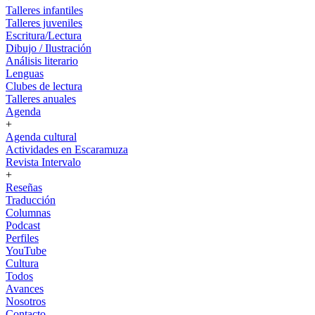
Talleres infantiles
Talleres juveniles
Escritura/Lectura
Dibujo / Ilustración
Análisis literario
Lenguas
Clubes de lectura
Talleres anuales
Agenda
+
Agenda cultural
Actividades en Escaramuza
Revista Intervalo
+
Reseñas
Traducción
Columnas
Podcast
Perfiles
YouTube
Cultura
Todos
Avances
Nosotros
Contacto