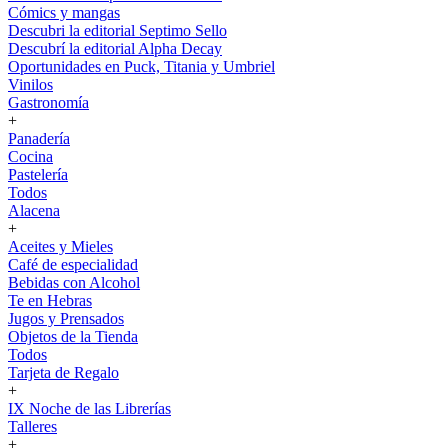
Cómics y mangas
Descubri la editorial Septimo Sello
Descubrí la editorial Alpha Decay
Oportunidades en Puck, Titania y Umbriel
Vinilos
Gastronomía
+
Panadería
Cocina
Pastelería
Todos
Alacena
+
Aceites y Mieles
Café de especialidad
Bebidas con Alcohol
Te en Hebras
Jugos y Prensados
Objetos de la Tienda
Todos
Tarjeta de Regalo
+
IX Noche de las Librerías
Talleres
+