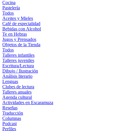
Cocina
Pastelería
Todos
Aceites y Mieles
Café de especialidad
Bebidas con Alcohol
Te en Hebras
Jugos y Prensados
Objetos de la Tienda
Todos
Talleres infantiles
Talleres juveniles
Escritura/Lectura
Dibujo / Ilustración
Análisis literario
Lenguas
Clubes de lectura
Talleres anuales
Agenda cultural
Actividades en Escaramuza
Reseñas
Traducción
Columnas
Podcast
Perfiles