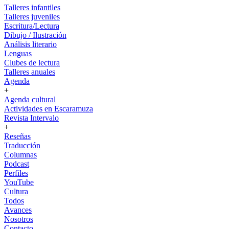
Talleres infantiles
Talleres juveniles
Escritura/Lectura
Dibujo / Ilustración
Análisis literario
Lenguas
Clubes de lectura
Talleres anuales
Agenda
+
Agenda cultural
Actividades en Escaramuza
Revista Intervalo
+
Reseñas
Traducción
Columnas
Podcast
Perfiles
YouTube
Cultura
Todos
Avances
Nosotros
Contacto